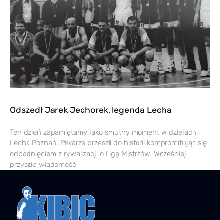
Odszedł Jarek Jechorek, legenda Lecha
Ten dzień zapamiętamy jako smutny moment w dziejach
Lecha Poznań. Piłkarze przeszli do historii kompromitując się
odpadnięciem z rywalizacji o Ligę Mistrzów. Wcześniej
przyszła wiadomość