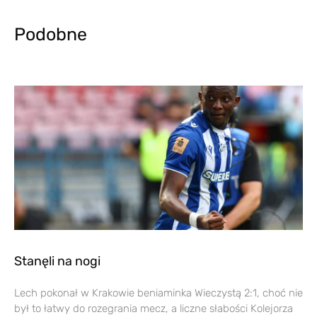
Podobne
Stanęli na nogi
Lech pokonał w Krakowie beniaminka Wieczystą 2:1, choć nie
był to łatwy do rozegrania mecz, a liczne słabości Kolejorza