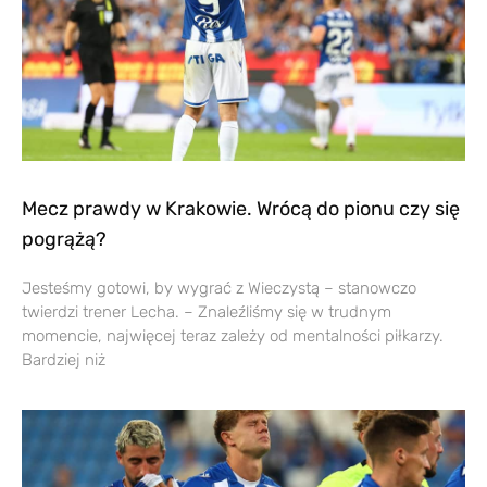
Mecz prawdy w Krakowie. Wrócą do pionu czy się
pogrążą?
Jesteśmy gotowi, by wygrać z Wieczystą – stanowczo
twierdzi trener Lecha. – Znaleźliśmy się w trudnym
momencie, najwięcej teraz zależy od mentalności piłkarzy.
Bardziej niż