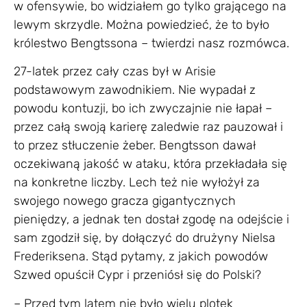
w ofensywie, bo widziałem go tylko grającego na
lewym skrzydle. Można powiedzieć, że to było
królestwo Bengtssona – twierdzi nasz rozmówca.
27-latek przez cały czas był w Arisie
podstawowym zawodnikiem. Nie wypadał z
powodu kontuzji, bo ich zwyczajnie nie łapał –
przez całą swoją karierę zaledwie raz pauzował i
to przez stłuczenie żeber. Bengtsson dawał
oczekiwaną jakość w ataku, która przekładała się
na konkretne liczby. Lech też nie wyłożył za
swojego nowego gracza gigantycznych
pieniędzy, a jednak ten dostał zgodę na odejście i
sam zgodził się, by dołączyć do drużyny Nielsa
Frederiksena. Stąd pytamy, z jakich powodów
Szwed opuścił Cypr i przeniósł się do Polski?
– Przed tym latem nie było wielu plotek