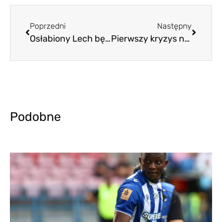
Poprzedni
Następny
Osłabiony Lech będzie trochę mocniejszy. Na otarcie łez
Pierwszy kryzys nadszedł. Czy to już czas, by bić na alarm?
Podobne