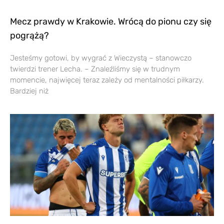
Mecz prawdy w Krakowie. Wrócą do pionu czy się
pogrążą?
Jesteśmy gotowi, by wygrać z Wieczystą – stanowczo
twierdzi trener Lecha. – Znaleźliśmy się w trudnym
momencie, najwięcej teraz zależy od mentalności piłkarzy.
Bardziej niż