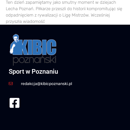
Ten dzień zapamiętamy jako smutny moment w dziejach
Lecha Poznań. Piłkarze przeszli do historii kompromitując się
odpadnięciem z rywalizacji o Ligę Mistrzów. Wcześniej
przyszła wiadomość
Sport w Poznaniu
redakcja@kibicpoznanski.pl