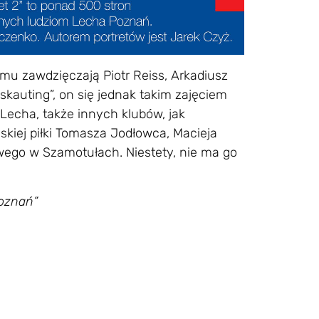
u zawdzięczają Piotr Reiss, Arkadiusz
skauting”, on się jednak takim zajęciem
ko Lecha, także innych klubów, jak
lskiej piłki Tomasza Jodłowca, Macieja
wego w Szamotułach. Niestety, nie ma go
oznań”