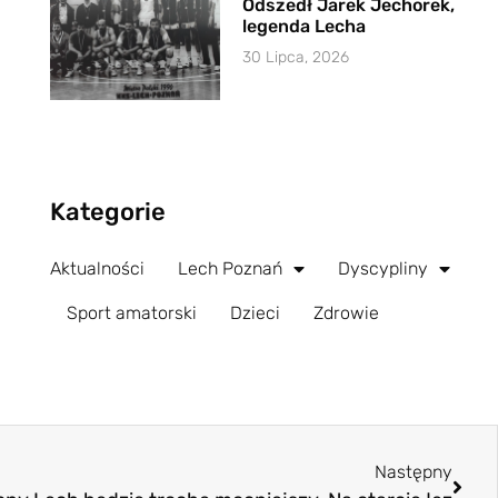
Odszedł Jarek Jechorek,
legenda Lecha
30 Lipca, 2026
Kategorie
Aktualności
Lech Poznań
Dyscypliny
Sport amatorski
Dzieci
Zdrowie
Następny