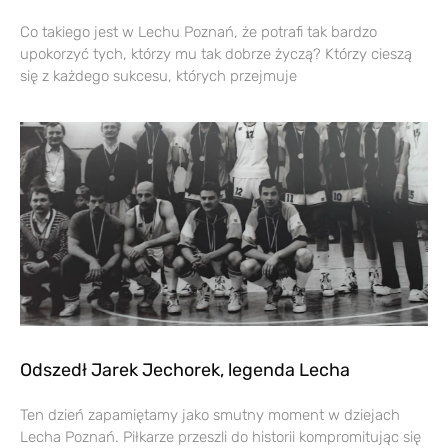
Co takiego jest w Lechu Poznań, że potrafi tak bardzo
upokorzyć tych, którzy mu tak dobrze życzą? Którzy cieszą
się z każdego sukcesu, których przejmuje
Odszedł Jarek Jechorek, legenda Lecha
Ten dzień zapamiętamy jako smutny moment w dziejach
Lecha Poznań. Piłkarze przeszli do historii kompromitując się