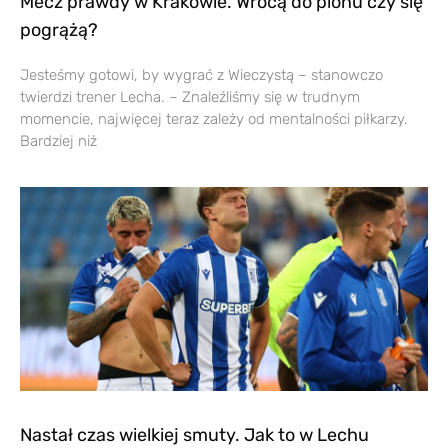
Mecz prawdy w Krakowie. Wrócą do pionu czy się
pogrążą?
Jesteśmy gotowi, by wygrać z Wieczystą – stanowczo
twierdzi trener Lecha. – Znaleźliśmy się w trudnym
momencie, najwięcej teraz zależy od mentalności piłkarzy.
Bardziej niż
Nastał czas wielkiej smuty. Jak to w Lechu