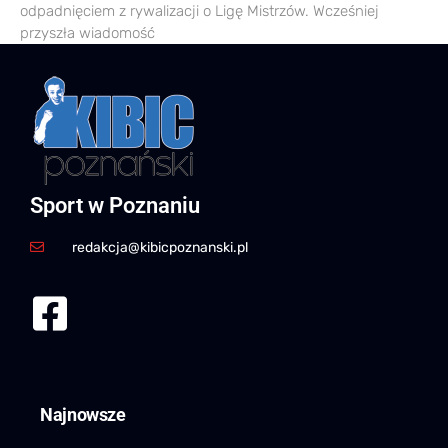
odpadnięciem z rywalizacji o Ligę Mistrzów. Wcześniej
przyszła wiadomość
Sport w Poznaniu
redakcja@kibicpoznanski.pl
Najnowsze