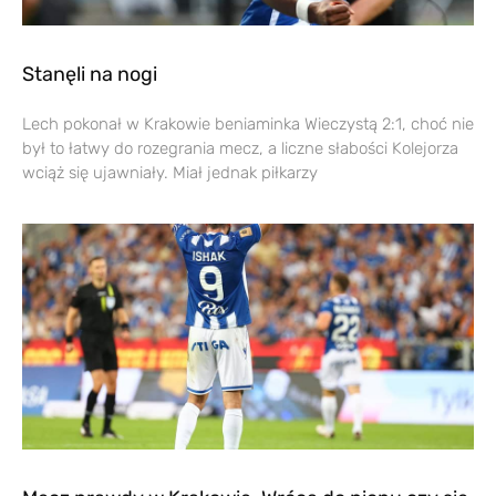
Stanęli na nogi
Lech pokonał w Krakowie beniaminka Wieczystą 2:1, choć nie
był to łatwy do rozegrania mecz, a liczne słabości Kolejorza
wciąż się ujawniały. Miał jednak piłkarzy