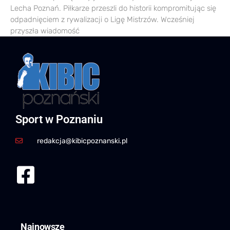
Lecha Poznań. Piłkarze przeszli do historii kompromitując się
odpadnięciem z rywalizacji o Ligę Mistrzów. Wcześniej
przyszła wiadomość
Sport w Poznaniu
redakcja@kibicpoznanski.pl
Najnowsze