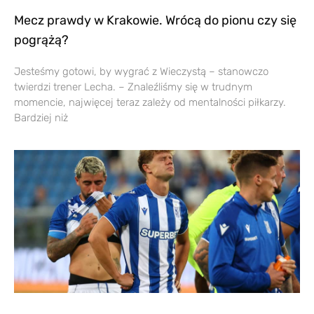
Mecz prawdy w Krakowie. Wrócą do pionu czy się
pogrążą?
Jesteśmy gotowi, by wygrać z Wieczystą – stanowczo
twierdzi trener Lecha. – Znaleźliśmy się w trudnym
momencie, najwięcej teraz zależy od mentalności piłkarzy.
Bardziej niż