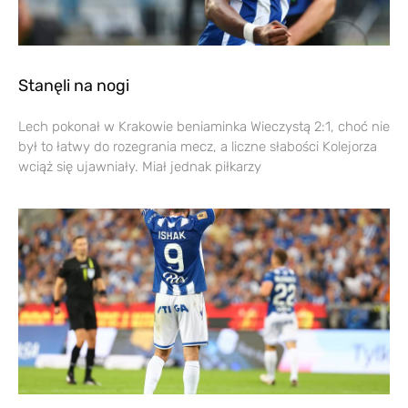
Stanęli na nogi
Lech pokonał w Krakowie beniaminka Wieczystą 2:1, choć nie
był to łatwy do rozegrania mecz, a liczne słabości Kolejorza
wciąż się ujawniały. Miał jednak piłkarzy