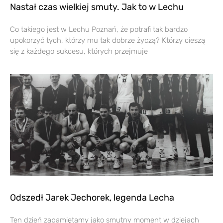
Nastał czas wielkiej smuty. Jak to w Lechu
Co takiego jest w Lechu Poznań, że potrafi tak bardzo
upokorzyć tych, którzy mu tak dobrze życzą? Którzy cieszą
się z każdego sukcesu, których przejmuje
Odszedł Jarek Jechorek, legenda Lecha
Ten dzień zapamiętamy jako smutny moment w dziejach