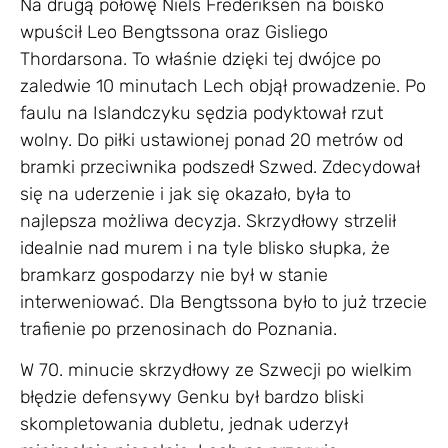
Na drugą połowę Niels Frederiksen na boisko
wpuścił Leo Bengtssona oraz Gisliego
Thordarsona. To właśnie dzięki tej dwójce po
zaledwie 10 minutach Lech objął prowadzenie. Po
faulu na Islandczyku sędzia podyktował rzut
wolny. Do piłki ustawionej ponad 20 metrów od
bramki przeciwnika podszedł Szwed. Zdecydował
się na uderzenie i jak się okazało, była to
najlepsza możliwa decyzja. Skrzydłowy strzelił
idealnie nad murem i na tyle blisko słupka, że
bramkarz gospodarzy nie był w stanie
interweniować. Dla Bengtssona było to już trzecie
trafienie po przenosinach do Poznania.
W 70. minucie skrzydłowy ze Szwecji po wielkim
błędzie defensywy Genku był bardzo bliski
skompletowania dubletu, jednak uderzył