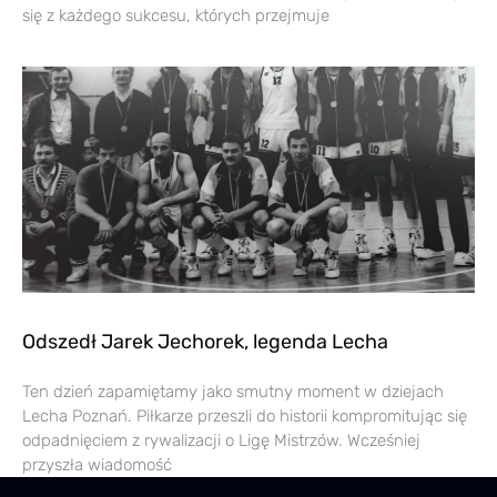
się z każdego sukcesu, których przejmuje
Odszedł Jarek Jechorek, legenda Lecha
Ten dzień zapamiętamy jako smutny moment w dziejach
Lecha Poznań. Piłkarze przeszli do historii kompromitując się
odpadnięciem z rywalizacji o Ligę Mistrzów. Wcześniej
przyszła wiadomość