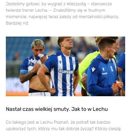
Jesteśmy gotowi, by wygrać z Wieczystą – stanowczo
twierdzi trener Lecha. – Znaleźliśmy się w trudnym
momencie, najwięcej teraz zależy od mentalności piłkarzy.
Bardziej niż
Nastał czas wielkiej smuty. Jak to w Lechu
Co takiego jest w Lechu Poznań, że potrafi tak bardzo
upokorzyć tych, którzy mu tak dobrze życzą? Którzy cieszą