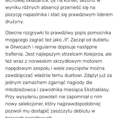
lechowej układance, by na koniec sezonu w
wyniku różnych absencji przenieść się na
pozycję napastnika i stać się prawdziwym liderem
drużyny.
Obecne rozgrywki to prawdziwy popis pomocnika
mogącego zagrać też jako „9”. Zaczął od dubletu
w Gliwicach i regularnie dopisuje następne
trafienia. Jest najlepszym strzelcem Kolejorza, ale
też wraz z norweskim skrzydłowym motorem
napędowym zespołu i wiele zwycięstw można
zawdzięczać właśnie temu duetowi. Zdążył już za
jednym zamachem zgarnąć nagrody dla
młodzieżowca i zawodnika miesiąca Ekstraklasy.
Przy wysyłaniu powołań nie zapomniał o nim
nowy selekcjoner, który najprawdopodobniej
pozwoli mu dostąpić zaszczytu debiutu w
barwach narodowych.