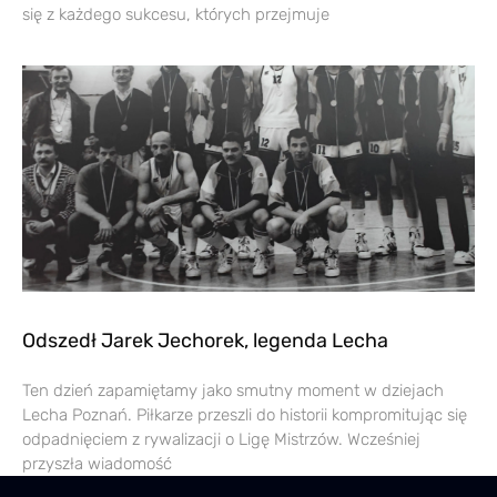
się z każdego sukcesu, których przejmuje
Odszedł Jarek Jechorek, legenda Lecha
Ten dzień zapamiętamy jako smutny moment w dziejach
Lecha Poznań. Piłkarze przeszli do historii kompromitując się
odpadnięciem z rywalizacji o Ligę Mistrzów. Wcześniej
przyszła wiadomość