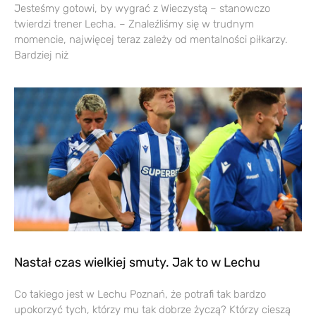
Jesteśmy gotowi, by wygrać z Wieczystą – stanowczo
twierdzi trener Lecha. – Znaleźliśmy się w trudnym
momencie, najwięcej teraz zależy od mentalności piłkarzy.
Bardziej niż
Nastał czas wielkiej smuty. Jak to w Lechu
Co takiego jest w Lechu Poznań, że potrafi tak bardzo
upokorzyć tych, którzy mu tak dobrze życzą? Którzy cieszą