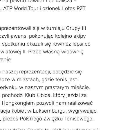
le na pewno zawitam do Kalisza –
u ATP World Tour i członek Lotos PZT
rezentowali się w turnieju Grupy III
zyli awans, pokonując kolejno ekipy
potkaniu okazali się również lepsi od
Światowej II. Przed własną widownią
enie.
 naszej reprezentacji, odbędzie się
cze w miastach, gdzie tenis jest
jedynku w naszym prastarym mieście,
 pochodzi Klub Kibica, który jeździ za
 z Hongkongiem pozwoli nam realizować
ntacja kobiet w Luksemburgu, wygrywając
i, prezes Polskiego Związku Tenisowego.