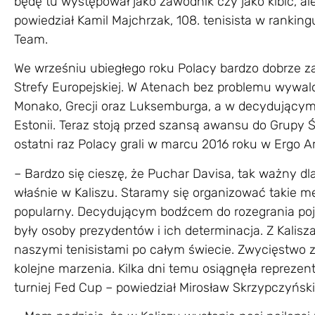
będę tu występował jako zawodnik czy jako kibic, a
powiedział Kamil Majchrzak, 108. tenisista w ranking
Team.
We wrześniu ubiegłego roku Polacy bardzo dobrze zap
Strefy Europejskiej. W Atenach bez problemu wywalc
Monako, Grecji oraz Luksemburga, a w decydującym s
Estonii. Teraz stoją przed szansą awansu do Grupy 
ostatni raz Polacy grali w marcu 2016 roku w Ergo Ar
– Bardzo się cieszę, że Puchar Davisa, tak ważny dla
właśnie w Kaliszu. Staramy się organizować takie me
popularny. Decydującym bodźcem do rozegrania po
były osoby prezydentów i ich determinacja. Z Kalisza
naszymi tenisistami po całym świecie. Zwycięstwo
kolejne marzenia. Kilka dni temu osiągnęła repreze
turniej Fed Cup – powiedział Mirosław Skrzypczyńsk