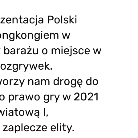
zentacja Polski
Hongkongiem w
 barażu o miejsce w
rozgrywek.
worzy nam drogę do
o prawo gry w 2021
wiatową I,
zaplecze elity.