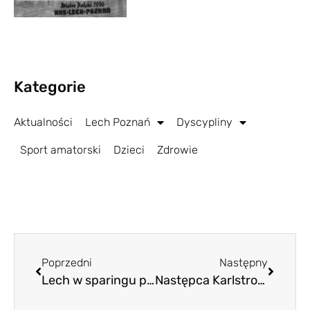
Kategorie
Aktualności
Lech Poznań
Dyscypliny
Sport amatorski
Dzieci
Zdrowie
Poprzedni
Następny
Lech w sparingu pokonał 3:1 Wartę
Następca Karlstroma „ma wszystko, by wyróżniać się w Ekstraklasie”