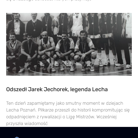
Odszedł Jarek Jechorek, legenda Lecha
Ten dzień zapamiętamy jako smutny moment w dziejach
Lecha Poznań. Piłkarze przeszli do historii kompromitując się
odpadnięciem z rywalizacji o Ligę Mistrzów. Wcześniej
przyszła wiadomość