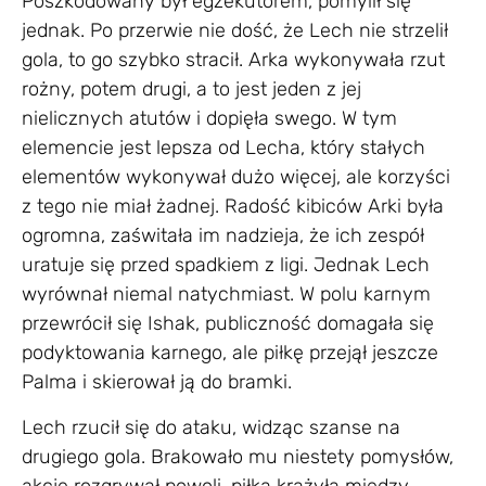
Poszkodowany był egzekutorem, pomylił się
jednak. Po przerwie nie dość, że Lech nie strzelił
gola, to go szybko stracił. Arka wykonywała rzut
rożny, potem drugi, a to jest jeden z jej
nielicznych atutów i dopięła swego. W tym
elemencie jest lepsza od Lecha, który stałych
elementów wykonywał dużo więcej, ale korzyści
z tego nie miał żadnej. Radość kibiców Arki była
ogromna, zaświtała im nadzieja, że ich zespół
uratuje się przed spadkiem z ligi. Jednak Lech
wyrównał niemal natychmiast. W polu karnym
przewrócił się Ishak, publiczność domagała się
podyktowania karnego, ale piłkę przejął jeszcze
Palma i skierował ją do bramki.
Lech rzucił się do ataku, widząc szanse na
drugiego gola. Brakowało mu niestety pomysłów,
akcje rozgrywał powoli, piłka krążyła między