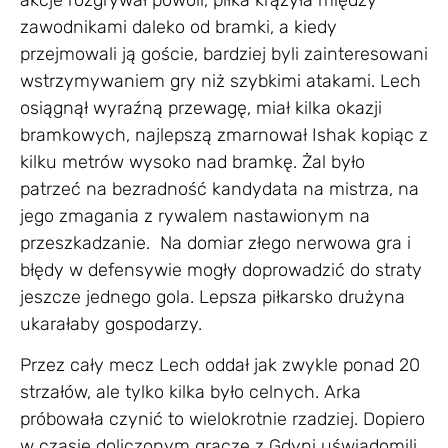
zawodnikami daleko od bramki, a kiedy
przejmowali ją goście, bardziej byli zainteresowani
wstrzymywaniem gry niż szybkimi atakami. Lech
osiągnął wyraźną przewagę, miał kilka okazji
bramkowych, najlepszą zmarnował Ishak kopiąc z
kilku metrów wysoko nad bramkę. Żal było
patrzeć na bezradność kandydata na mistrza, na
jego zmagania z rywalem nastawionym na
przeszkadzanie. Na domiar złego nerwowa gra i
błędy w defensywie mogły doprowadzić do straty
jeszcze jednego gola. Lepsza piłkarsko drużyna
ukarałaby gospodarzy.
Przez cały mecz Lech oddał jak zwykle ponad 20
strzałów, ale tylko kilka było celnych. Arka
próbowała czynić to wielokrotnie rzadziej. Dopiero
w czasie doliczonym gracze z Gdyni uświadomili