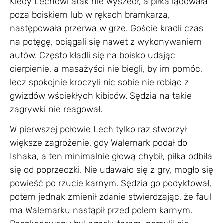
Kiedy Lechowi atak nie wyszedł, a piłka lądowała
poza boiskiem lub w rękach bramkarza,
następowała przerwa w grze. Goście kradli czas
na potęgę, ociągali się nawet z wykonywaniem
autów. Często kładli się na boisko udając
cierpienie, a masażyści nie biegli, by im pomóc,
lecz spokojnie kroczyli nic sobie nie robiąc z
gwizdów wściekłych kibiców. Sędzia na takie
zagrywki nie reagował.
W pierwszej połowie Lech tylko raz stworzył
większe zagrożenie, gdy Walemark podał do
Ishaka, a ten minimalnie głową chybił, piłka odbiła
się od poprzeczki. Nie udawało się z gry, mogło się
powieść po rzucie karnym. Sędzia go podyktował,
potem jednak zmienił zdanie stwierdzając, że faul
ma Walemarku nastąpił przed polem karnym.