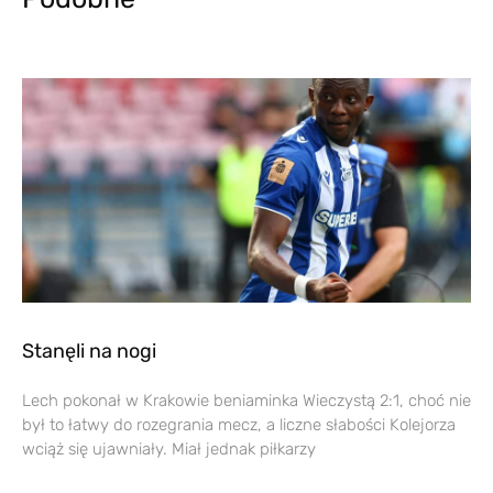
Stanęli na nogi
Lech pokonał w Krakowie beniaminka Wieczystą 2:1, choć nie
był to łatwy do rozegrania mecz, a liczne słabości Kolejorza
wciąż się ujawniały. Miał jednak piłkarzy