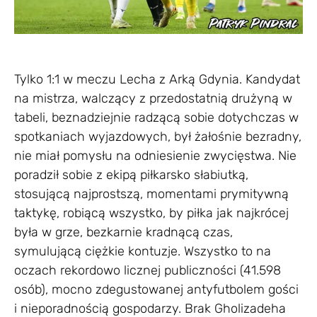
Tylko 1:1 w meczu Lecha z Arką Gdynia. Kandydat
na mistrza, walczący z przedostatnią drużyną w
tabeli, beznadziejnie radzącą sobie dotychczas w
spotkaniach wyjazdowych, był żałośnie bezradny,
nie miał pomysłu na odniesienie zwycięstwa. Nie
poradził sobie z ekipą piłkarsko słabiutką,
stosującą najprostszą, momentami prymitywną
taktykę, robiącą wszystko, by piłka jak najkrócej
była w grze, bezkarnie kradnącą czas,
symulującą ciężkie kontuzje. Wszystko to na
oczach rekordowo licznej publiczności (41.598
osób), mocno zdegustowanej antyfutbolem gości
i nieporadnością gospodarzy. Brak Gholizadeha