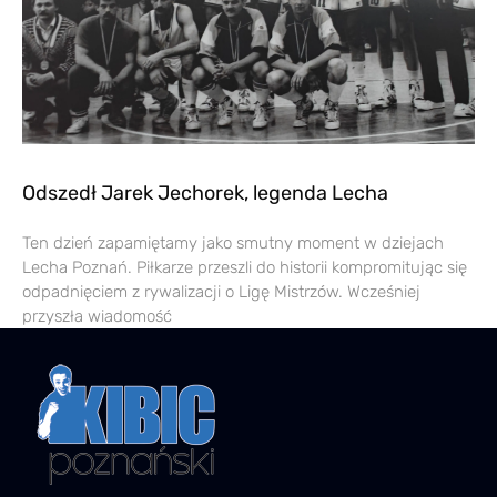
Odszedł Jarek Jechorek, legenda Lecha
Ten dzień zapamiętamy jako smutny moment w dziejach
Lecha Poznań. Piłkarze przeszli do historii kompromitując się
odpadnięciem z rywalizacji o Ligę Mistrzów. Wcześniej
przyszła wiadomość