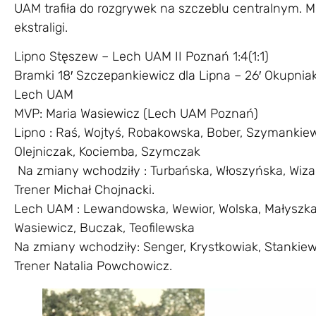
UAM trafiła do rozgrywek na szczeblu centralnym. M
ekstraligi.
Lipno Stęszew – Lech UAM II Poznań 1:4(1:1)
Bramki 18′ Szczepankiewicz dla Lipna – 26′ Okupniak,
Lech UAM
MVP: Maria Wasiewicz (Lech UAM Poznań)
Lipno : Raś, Wojtyś, Robakowska, Bober, Szymankiew
Olejniczak, Kociemba, Szymczak
Na zmiany wchodziły : Turbańska, Włoszyńska, Wiza,
Trener Michał Chojnacki.
Lech UAM : Lewandowska, Wewior, Wolska, Małyszka, 
Wasiewicz, Buczak, Teofilewska
Na zmiany wchodziły: Senger, Krystkowiak, Stankiew
Trener Natalia Powchowicz.