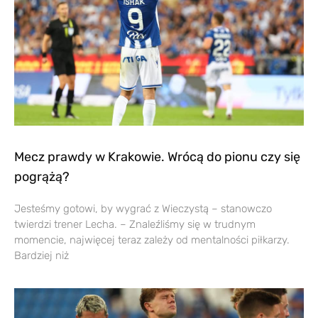
Mecz prawdy w Krakowie. Wrócą do pionu czy się
pogrążą?
Jesteśmy gotowi, by wygrać z Wieczystą – stanowczo
twierdzi trener Lecha. – Znaleźliśmy się w trudnym
momencie, najwięcej teraz zależy od mentalności piłkarzy.
Bardziej niż