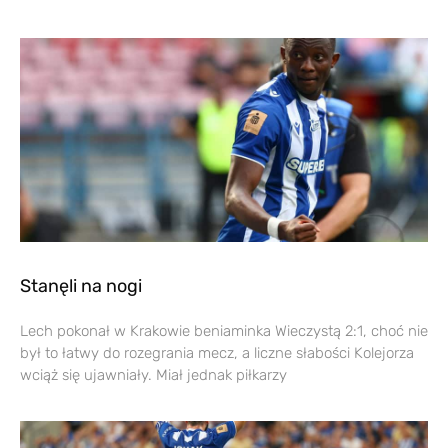
Stanęli na nogi
Lech pokonał w Krakowie beniaminka Wieczystą 2:1, choć nie
był to łatwy do rozegrania mecz, a liczne słabości Kolejorza
wciąż się ujawniały. Miał jednak piłkarzy