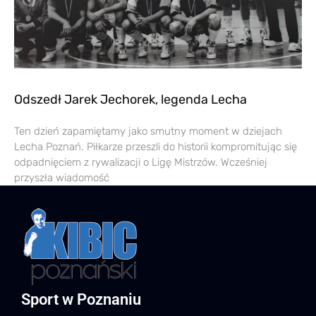
Odszedł Jarek Jechorek, legenda Lecha
Ten dzień zapamiętamy jako smutny moment w dziejach
Lecha Poznań. Piłkarze przeszli do historii kompromitując się
odpadnięciem z rywalizacji o Ligę Mistrzów. Wcześniej
przyszła wiadomość
Sport w Poznaniu