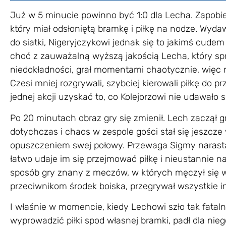
Już w 5 minucie powinno być 1:0 dla Lecha. Zapobi
który miał odsłoniętą bramkę i piłkę na nodze. Wydawa
do siatki, Nigeryjczykowi jednak się to jakimś cud
choć z zauważalną wyższą jakością Lecha, który spr
niedokładności, grał momentami chaotycznie, więc ni
Czesi mniej rozgrywali, szybciej kierowali piłkę do p
jednej akcji uzyskać to, co Kolejorzowi nie udawało s
Po 20 minutach obraz gry się zmienił. Lech zaczął g
dotychczas i chaos w zespole gości stał się jeszcze
opuszczeniem swej połowy. Przewaga Sigmy narastała
łatwo udaje im się przejmować piłkę i nieustannie 
sposób gry znany z meczów, w których męczył się w
przeciwnikom środek boiska, przegrywał wszystkie i
I właśnie w momencie, kiedy Lechowi szło tak fatalnie
wyprowadzić piłki spod własnej bramki, padł dla nie