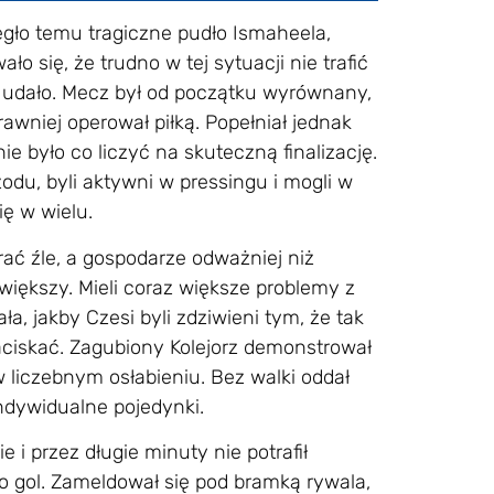
egło temu tragiczne pudło Ismaheela,
ło się, że trudno w tej sytuacji nie trafić
em udało. Mecz był od początku wyrównany,
awniej operował piłką. Popełniał jednak
e było co liczyć na skuteczną finalizację.
rzodu, byli aktywni w pressingu i mogli w
ię w wielu.
rać źle, a gospodarze odważniej niż
 większy. Mieli coraz większe problemy z
, jakby Czesi byli zdziwieni tym, że tak
naciskać. Zagubiony Kolejorz demonstrował
 liczebnym osłabieniu. Bez walki oddał
ndywidualne pojedynki.
 i przez długie minuty nie potrafił
go gol. Zameldował się pod bramką rywala,