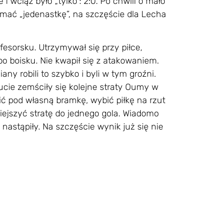
i wciąż było „tylko”: 2:0. Po chwili o mało
rzymać „jedenastkę”, na szczęście dla Lecha
fesorsku. Utrzymywał się przy piłce,
o boisku. Nie kwapił się z atakowaniem.
ny robili to szybko i byli w tym groźni.
nucie zemściły się kolejne straty Oumy w
ić pod własną bramkę, wybić piłkę na rzut
iejszyć stratę do jednego gola. Wiadomo
 nastąpiły. Na szczęście wynik już się nie