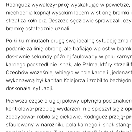
Rodriguez wywalczył piłkę wyskakując w powietrze, tr
niechcenia kopnął wysokim lobem w stronę bramki i
strzał za kołnierz. Jeszcze sędziowie sprawdzali, cz
bramkę ostatecznie uznali.
Po kilku minutach drugą swą idealną sytuację zmar
podanie za linię obronę, ale trafiając wprost w bram
dosłownie sekundy później faulowany w polu karnym
karnego podszedł nie Ishak, ale Palma, który strzelił 
Czechów wcześniej wbiegło w pole karne i „jedenas
wykonawcą był kapitan Kolejorza i zrobił to bezbłędni
doskonałej sytuacji.
Pierwsza część drugiej połowy upłynęła pod znakiem
kontrolował przebieg wydarzeń, nie spieszył się z o
zdecydował, robiło się ciekawie. Rodriguez przejął p
sfaulowany w narożniku pola karnego i Ishak stanął 