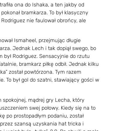
afiła ona do Ishaka, a ten jakby od
 pokonał bramkarza. To był klasyczny
y Rodriguez nie faulował obrońcy, ale
nował Ismaheel, przejmując długie
karza. Jednak Lech i tak dopiął swego, bo
 był Rodriguez. Sensacyjnie do rzutu
fatalnie, bramkarz piłkę odbił. Jednak kilku
tka” został powtórzona. Tym razem
e. To był gol do szatni, stawiający gości w
 spokojnej, mądrej gry Lecha, który
puszczeniem swej połowy. Kiedy się na to
iłkę po prostopadłym podaniu, został
przez szansą uzyskania hat tricka i