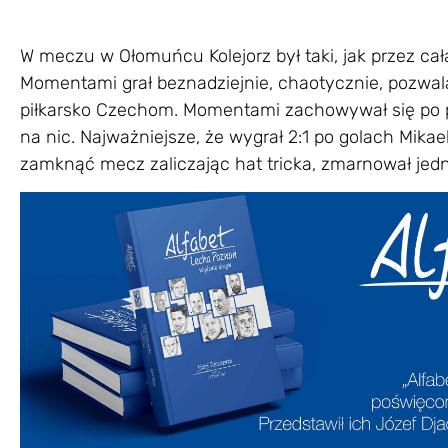
W meczu w Ołomuńcu Kolejorz był taki, jak przez całą
Momentami grał beznadziejnie, chaotycznie, pozwa
piłkarsko Czechom. Momentami zachowywał się po p
na nic. Najważniejsze, że wygrał 2:1 po golach Mikae
zamknąć mecz zaliczając hat tricka, zmarnował jedn