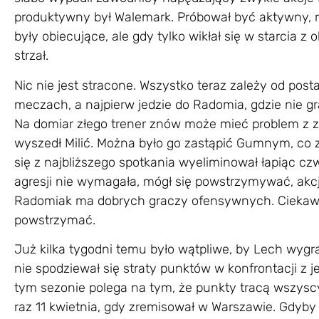
produktywny był Walemark. Próbował być aktywny, r
były obiecujące, ale gdy tylko wikłał się w starcia z
strzał.
Nic nie jest stracone. Wszystko teraz zależy od p
meczach, a najpierw jedzie do Radomia, gdzie nie gr
Na domiar złego trener znów może mieć problem z 
wyszedł Milić. Można było go zastąpić Gumnym, co 
się z najbliższego spotkania wyeliminował łapiąc czwar
agresji nie wymagała, mógł się powstrzymywać, akcja
Radomiak ma dobrych graczy ofensywnych. Ciekawe,
powstrzymać.
Już kilka tygodni temu było wątpliwe, by Lech wygra
nie spodziewał się straty punktów w konfrontacji z je
tym sezonie polega na tym, że punkty tracą wszyscy.
raz 11 kwietnia, gdy zremisował w Warszawie. Gdyby 