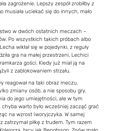
ła zagrożenie. Lepszy zespół zrobiłby z
ego musiała uciekać się do innych, mało
ięstwo w dwóch ostatnich meczach –
ków. Po wszystkich takich próbach albo
Lecha wikłał się w pojedynki, z reguły
ła gra na małej przestrzeni, Lechici
bramkarza gości. Kiedy już miał ją na
ążyli z zablokowaniem strzału.
wy reagował na taki obraz meczu.
ylko zmiany osób, a nie sposobu gry.
ia do jego umiejętności, ale w tym
 chyba warto było wcześniej zacząć grać
ząc na wzrost Iworyjczyka. W samej
z zatrzymał piłkę z trudem. Tym razem
Kolejorza, tacy jak Bengtsson. Znów mało