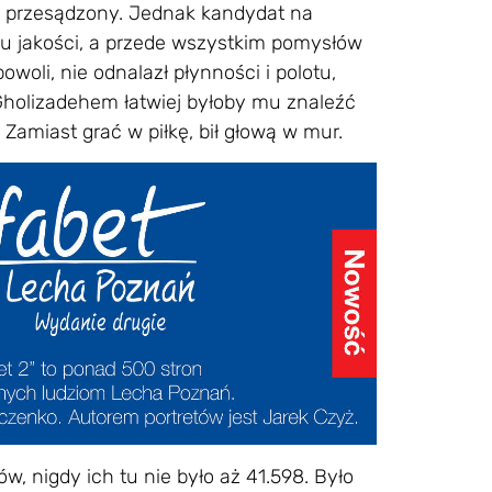
ę przesądzony. Jednak kandydat na
mu jakości, a przede wszystkim pomysłów
woli, nie odnalazł płynności i polotu,
Gholizadehem łatwiej byłoby mu znaleźć
Zamiast grać w piłkę, bił głową w mur.
w, nigdy ich tu nie było aż 41.598. Było