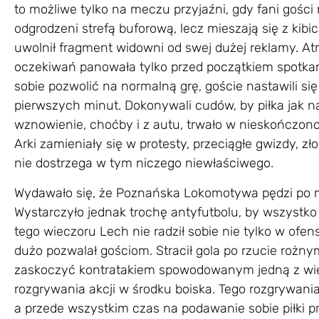
to możliwe tylko na meczu przyjaźni, gdy fani gości
odgrodzeni strefą buforową, lecz mieszają się z kib
uwolnił fragment widowni od swej dużej reklamy. At
oczekiwań panowała tylko przed początkiem spotkan
sobie pozwolić na normalną grę, goście nastawili się
pierwszych minut. Dokonywali cudów, by piłka jak n
wznowienie, choćby i z autu, trwało w nieskończoność
Arki zamieniały się w protesty, przeciągłe gwizdy, z
nie dostrzega w tym niczego niewłaściwego.
Wydawało się, że Poznańska Lokomotywa pędzi po mis
Wystarczyło jednak trochę antyfutbolu, by wszystko 
tego wieczoru Lech nie radził sobie nie tylko w ofen
dużo pozwalał gościom. Stracił gola po rzucie rożnym
zaskoczyć kontratakiem spowodowanym jedną z wiel
rozgrywania akcji w środku boiska. Tego rozgrywania by
a przede wszystkim czas na podawanie sobie piłki p