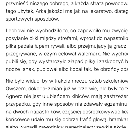
przynieść niczego dobrego, a każda strata powodowa
tego użytek, Arka jakości ma jak na lekarstwo, dlat
sportowych sposobów.
Lechowi nie wychodziło to, co zapewniło mu zwyc
posyłanie piłki między strefami, wprost do napastni
piłka padała łupem rywali, albo przejmujący ją gracz 
przegrywane, w czym celował Walemark. Nie wychodzi
gubili się, gdy wystarczyło złapać piłkę i zaskoczyć 
nodze Ishak, pudłował albo kopał tak, że obrońcy zd
Nie było widać, by w trakcie meczu sztab szkolenio
Owszem, dokonał zmian już w przerwie, ale były to t
Agnero nie jest ulubieńcem kibiców, mają zastrzeżen
przypadku, gdy inne sposoby nie zdawały egzaminu,
na dwóch napastników, częściej dośrodkowywać lic
końcówce udało mu się dobrze trafić głową, bramkar
słabo wypadli zawodnicy napędzający zwykle akcje 