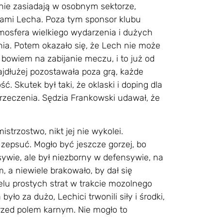
 nie zasiadają w osobnym sektorze,
icami Lecha. Poza tym sponsor klubu
mosfera wielkiego wydarzenia i dużych
ia. Potem okazało się, że Lech nie może
 bowiem na zabijanie meczu, i to już od
ajdłużej pozostawała poza grą, każde
. Skutek był taki, że oklaski i doping dla
łorzeczenia. Sędzia Frankowski udawał, że
trzostwo, nikt jej nie wykolei.
zepsuć. Mogło być jeszcze gorzej, bo
sywie, ale był niezborny w defensywie, na
, a niewiele brakowało, by dał się
u prostych strat w trakcie mozolnego
ło za dużo, Lechici trwonili siły i środki,
rzed polem karnym. Nie mogło to