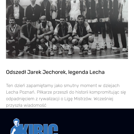
Odszedł Jarek Jechorek, legenda Lecha
Ten dzień zapamiętamy jako smutny moment w dziejach
Lecha Poznań. Piłkarze przeszli do historii kompromitując się
odpadnięciem z rywalizacji o Ligę Mistrzów. Wcześniej
przyszła wiadomość