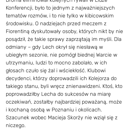
Broma eliminował kolejnych rywali w Lidze
Konferencji, było to jednym z najważniejszych
tematów rozmów, i to nie tylko w kibicowskim
środowisku. O nadziejach przed meczem z
Fiorentiną dyskutowały osoby, których nikt by nie
posądził, że takie sprawy zaprzątają im myśli. Dla
odmiany – gdy Lech okrył się niesławą w
ubiegłym sezonie, nie pomógł biednej Warcie w
utrzymaniu, ludzi to mocno zabolało, w ich
głosach czuło się żal i wściekłość. Klubowi
decydenci, którzy doprowadzili ich Kolejorza do
takiego stanu, byli wręcz znienawidzeni. Ktoś, kto
poprowadziłby Lecha do sukcesów na miarę
oczekiwań, zostałby najbardziej poważaną, może
i kochaną osobą w Poznaniu i okolicach.
Szacunek wobec Macieja Skorży nie wziął się z
niczego.