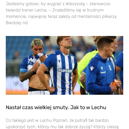
Jesteśmy gotowi, by wygrać z Wieczystą – stanowczo
twierdzi trener Lecha. – Znaleźliśmy się w trudnym
momencie, najwięcej teraz zależy od mentalności piłkarzy.
Bardziej niż
Nastał czas wielkiej smuty. Jak to w Lechu
Co takiego jest w Lechu Poznań, że potrafi tak bardzo
upokorzyć tych, którzy mu tak dobrze życzą? Którzy cieszą