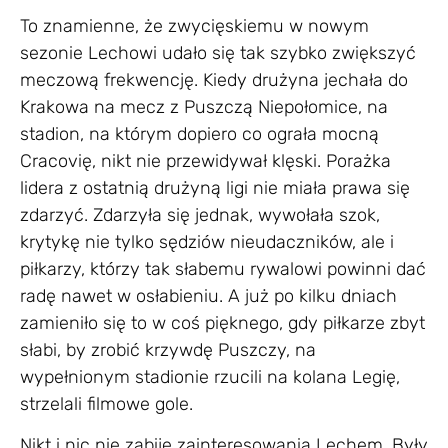
To znamienne, że zwycięskiemu w nowym
sezonie Lechowi udało się tak szybko zwiększyć
meczową frekwencję. Kiedy drużyna jechała do
Krakowa na mecz z Puszczą Niepołomice, na
stadion, na którym dopiero co ograła mocną
Cracovię, nikt nie przewidywał klęski. Porażka
lidera z ostatnią drużyną ligi nie miała prawa się
zdarzyć. Zdarzyła się jednak, wywołała szok,
krytykę nie tylko sędziów nieudaczników, ale i
piłkarzy, którzy tak słabemu rywalowi powinni dać
radę nawet w osłabieniu. A już po kilku dniach
zamieniło się to w coś pięknego, gdy piłkarze zbyt
słabi, by zrobić krzywdę Puszczy, na
wypełnionym stadionie rzucili na kolana Legię,
strzelali filmowe gole.
Nikt i nic nie zabije zainteresowania Lechem. Były