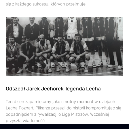
się z każdego sukcesu, których przejmuje
Odszedł Jarek Jechorek, legenda Lecha
Ten dzień zapamiętamy jako smutny moment w dziejach
Lecha Poznań. Piłkarze przeszli do historii kompromitując się
odpadnięciem z rywalizacji o Ligę Mistrzów. Wcześniej
przyszła wiadomość