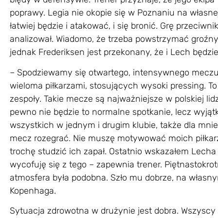
poprawy. Legia nie okopie się w Poznaniu na własne
łatwiej będzie i atakować, i się bronić. Grę przeci
analizował. Wiadomo, że trzeba powstrzymać groźn
jednak Frederiksen jest przekonany, że i Lech będz
– Spodziewamy się otwartego, intensywnego meczu
wieloma piłkarzami, stosujących wysoki pressing. To
zespoły. Takie mecze są najważniejsze w polskiej li
pewno nie będzie to normalne spotkanie, lecz wyjątko
wszystkich w jednym i drugim klubie, także dla mni
mecz rozegrać. Nie muszę motywować moich piłkar
trochę studzić ich zapał. Ostatnio wskazałem Lecha 
wycofuję się z tego – zapewnia trener. Piętnastokro
atmosfera była podobna. Szło mu dobrze, na własny
Kopenhaga.
Sytuacja zdrowotna w drużynie jest dobra. Wszyscy są