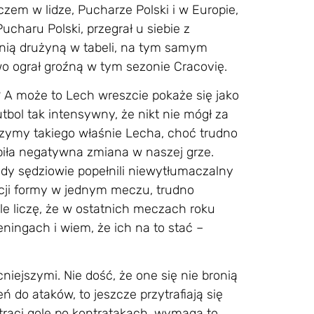
czem w lidze, Pucharze Polski i w Europie,
ucharu Polski, przegrał u siebie z
tnią drużyną w tabeli, na tym samym
wo ograł groźną w tym sezonie Cracovię.
 A może to Lech wreszcie pokaże się jako
utbol tak intensywny, że nikt nie mógł za
zymy takiego właśnie Lecha, choć trudno
ąpiła negatywna zmiana w naszej grze.
dy sędziowie popełnili niewytłumaczalny
zacji formy w jednym meczu, trudno
le liczę, że w ostatnich meczach roku
ningach i wiem, że ich na to stać –
iejszymi. Nie dość, że one się nie bronią
ń do ataków, to jeszcze przytrafiają się
 traci gole po kontratakach, wymaga to