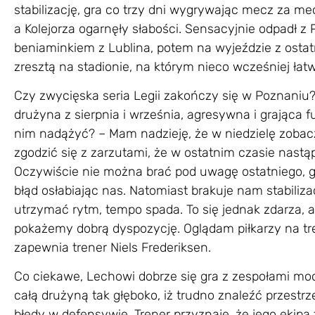
stabilizację, gra co trzy dni wygrywając mecz za me
a Kolejorza ogarnęły słabości. Sensacyjnie odpadł z P
beniaminkiem z Lublina, potem na wyjeździe z osta
zresztą na stadionie, na którym nieco wcześniej łat
Czy zwycięska seria Legii zakończy się w Poznaniu?
drużyna z sierpnia i września, agresywna i grająca f
nim nadążyć? – Mam nadzieję, że w niedzielę zobac
zgodzić się z zarzutami, że w ostatnim czasie nast
Oczywiście nie można brać pod uwagę ostatniego, g
błąd osłabiając nas. Natomiast brakuje nam stabili
utrzymać rytm, tempo spada. To się jednak zdarza, a
pokażemy dobrą dyspozycję. Oglądam piłkarzy na tre
zapewnia trener Niels Frederiksen.
Co ciekawe, Lechowi dobrze się gra z zespołami mocn
całą drużyną tak głęboko, iż trudno znaleźć przestrze
błędy w defensywie. Trener przyznaje, że jego ekipa