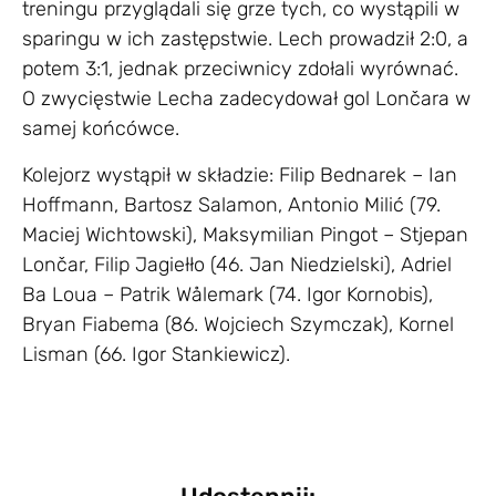
treningu przyglądali się grze tych, co wystąpili w
sparingu w ich zastępstwie. Lech prowadził 2:0, a
potem 3:1, jednak przeciwnicy zdołali wyrównać.
O zwycięstwie Lecha zadecydował gol Lončara w
samej końcówce.
Kolejorz wystąpił w składzie: Filip Bednarek – Ian
Hoffmann, Bartosz Salamon, Antonio Milić (79.
Maciej Wichtowski), Maksymilian Pingot – Stjepan
Lončar, Filip Jagiełło (46. Jan Niedzielski), Adriel
Ba Loua – Patrik Wålemark (74. Igor Kornobis),
Bryan Fiabema (86. Wojciech Szymczak), Kornel
Lisman (66. Igor Stankiewicz).