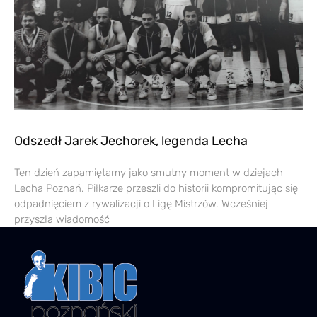
Odszedł Jarek Jechorek, legenda Lecha
Ten dzień zapamiętamy jako smutny moment w dziejach
Lecha Poznań. Piłkarze przeszli do historii kompromitując się
odpadnięciem z rywalizacji o Ligę Mistrzów. Wcześniej
przyszła wiadomość