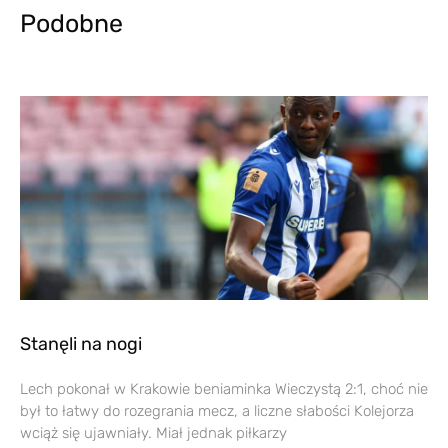
Podobne
Stanęli na nogi
Lech pokonał w Krakowie beniaminka Wieczystą 2:1, choć nie
był to łatwy do rozegrania mecz, a liczne słabości Kolejorza
wciąż się ujawniały. Miał jednak piłkarzy