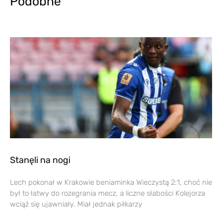
Podobne
Stanęli na nogi
Lech pokonał w Krakowie beniaminka Wieczystą 2:1, choć nie
był to łatwy do rozegrania mecz, a liczne słabości Kolejorza
wciąż się ujawniały. Miał jednak piłkarzy