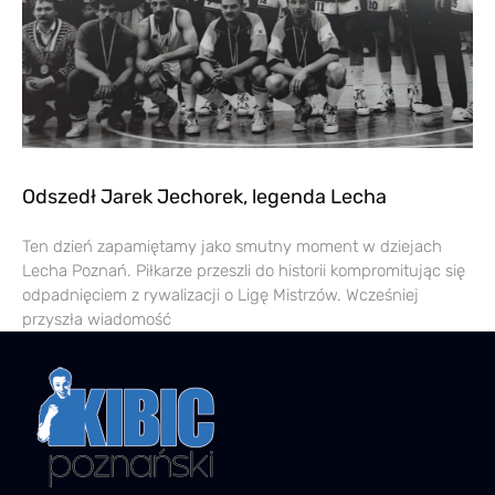
Odszedł Jarek Jechorek, legenda Lecha
Ten dzień zapamiętamy jako smutny moment w dziejach
Lecha Poznań. Piłkarze przeszli do historii kompromitując się
odpadnięciem z rywalizacji o Ligę Mistrzów. Wcześniej
przyszła wiadomość