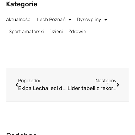
Kategorie
Aktualności
Lech Poznań
Dyscypliny
Sport amatorski
Dzieci
Zdrowie
Poprzedni
Następny
Ekipa Lecha leci do Turcji. Z juniorami, ale jeszcze bez nowych graczy
Lider tabeli z rekordowym zyskiem. Panowie, nie zmarnujcie tego!