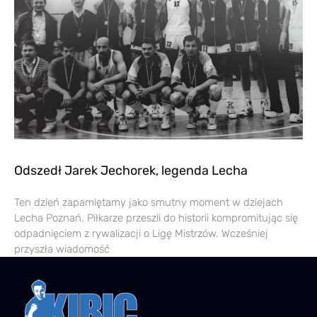
Odszedł Jarek Jechorek, legenda Lecha
Ten dzień zapamiętamy jako smutny moment w dziejach
Lecha Poznań. Piłkarze przeszli do historii kompromitując się
odpadnięciem z rywalizacji o Ligę Mistrzów. Wcześniej
przyszła wiadomość