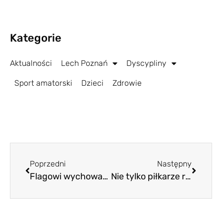
Kategorie
Aktualności
Lech Poznań
Dyscypliny
Sport amatorski
Dzieci
Zdrowie
Poprzedni
Następny
Flagowi wychowankowie Lecha odstawieni od gry i reprezentacji. Ekspert: „Brak powołań jest w pełni zasłużony”
Nie tylko piłkarze rozstrzygają mecze