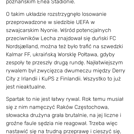
poznańskim Enea Stadionie.
O takim układzie rozstrzygnęło losowanie
przeprowadzone w siedzibie UEFA w
szwajcarskim Nyonie. Wśród potencjalnych
przeciwników Lecha znajdował się duński FC
Nordsjælland, można też było trafić na szwedzki
Kalmar FF, ukraińską Worsklę Połtawa, gdyby
zespoły te przeszły drugą rundę. Najłatwiejszym
rywalem był zwycięzca dwumeczu między Derry
City z Irlandii i KuPS z Finlandii. Wszystko to już
jest nieaktualne.
Spartak to nie jest łatwy rywal. Rok temu musiał
się z nim namęczyć Raków Częstochowa,
słowacka drużyna grała brutalnie, na jej liczne i
groźne faule sędzia nie reagował. Trzeba więc
nastawić się na trudną przeprawę i cieszyć się,