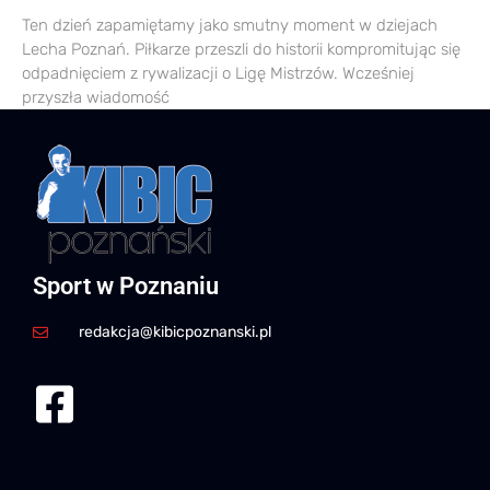
Ten dzień zapamiętamy jako smutny moment w dziejach
Lecha Poznań. Piłkarze przeszli do historii kompromitując się
odpadnięciem z rywalizacji o Ligę Mistrzów. Wcześniej
przyszła wiadomość
Sport w Poznaniu
redakcja@kibicpoznanski.pl