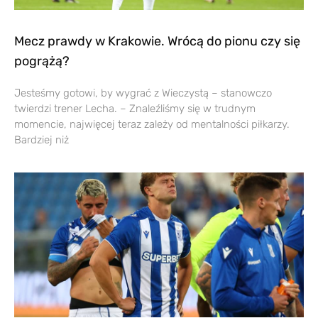
Mecz prawdy w Krakowie. Wrócą do pionu czy się
pogrążą?
Jesteśmy gotowi, by wygrać z Wieczystą – stanowczo
twierdzi trener Lecha. – Znaleźliśmy się w trudnym
momencie, najwięcej teraz zależy od mentalności piłkarzy.
Bardziej niż