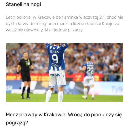
Stanęli na nogi
Lech pokonał w Krakowie beniaminka Wieczystą 2:1, choć nie
był to łatwy do rozegrania mecz, a liczne słabości Kolejorza
wciąż się ujawniały. Miał jednak piłkarzy
Mecz prawdy w Krakowie. Wrócą do pionu czy się
pogrążą?