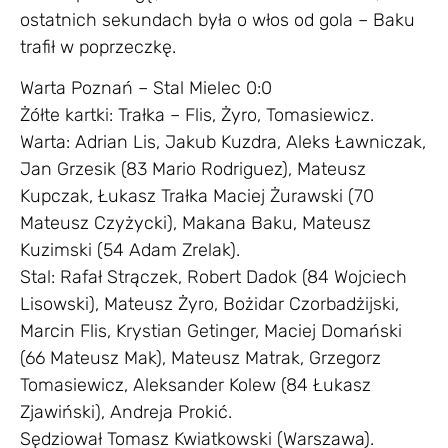
ostatnich sekundach była o włos od gola – Baku
trafił w poprzeczkę.
Warta Poznań – Stal Mielec 0:0
Żółte kartki: Trałka – Flis, Żyro, Tomasiewicz.
Warta: Adrian Lis, Jakub Kuzdra, Aleks Ławniczak,
Jan Grzesik (83 Mario Rodriguez), Mateusz
Kupczak, Łukasz Trałka Maciej Żurawski (70
Mateusz Czyżycki), Makana Baku, Mateusz
Kuzimski (54 Adam Zrelak).
Stal: Rafał Strączek, Robert Dadok (84 Wojciech
Lisowski), Mateusz Żyro, Bożidar Czorbadżijski,
Marcin Flis, Krystian Getinger, Maciej Domański
(66 Mateusz Mak), Mateusz Matrak, Grzegorz
Tomasiewicz, Aleksander Kolew (84 Łukasz
Zjawiński), Andreja Prokić.
Sędziował Tomasz Kwiatkowski (Warszawa).