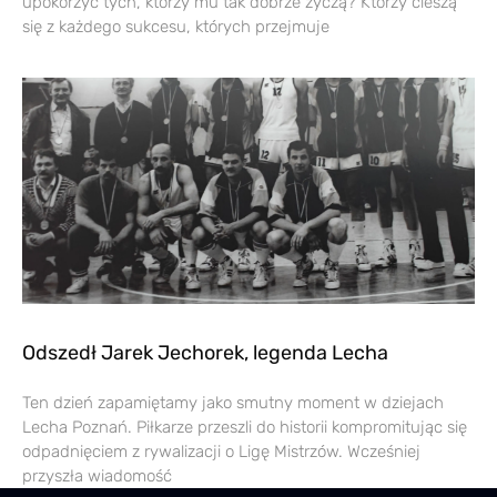
upokorzyć tych, którzy mu tak dobrze życzą? Którzy cieszą
się z każdego sukcesu, których przejmuje
Odszedł Jarek Jechorek, legenda Lecha
Ten dzień zapamiętamy jako smutny moment w dziejach
Lecha Poznań. Piłkarze przeszli do historii kompromitując się
odpadnięciem z rywalizacji o Ligę Mistrzów. Wcześniej
przyszła wiadomość