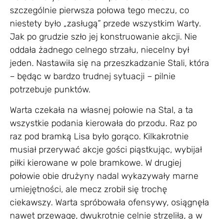
szczególnie pierwsza połowa tego meczu, co
niestety było „zasługą” przede wszystkim Warty.
Jak po grudzie szło jej konstruowanie akcji. Nie
oddała żadnego celnego strzału, niecelny był
jeden. Nastawiła się na przeszkadzanie Stali, która
– będąc w bardzo trudnej sytuacji – pilnie
potrzebuje punktów.
Warta czekała na własnej połowie na Stal, a ta
wszystkie podania kierowała do przodu. Raz po
raz pod bramką Lisa było gorąco. Kilkakrotnie
musiał przerywać akcje gości piąstkując, wybijał
piłki kierowane w pole bramkowe. W drugiej
połowie obie drużyny nadal wykazywały marne
umiejętności, ale mecz zrobił się trochę
ciekawszy. Warta spróbowała ofensywy, osiągnęła
nawet przewagę, dwukrotnie celnie strzeliła, a w