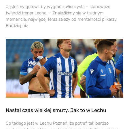
Jesteśmy gotowi, by wygrać z Wieczystą – stanowczo
twierdzi trener Lecha. – Znaleźliśmy się w trudnym
momencie, najwięcej teraz zależy od mentalności piłkarzy.
Bardziej niż
Nastał czas wielkiej smuty. Jak to w Lechu
Co takiego jest w Lechu Poznań, że potrafi tak bardzo