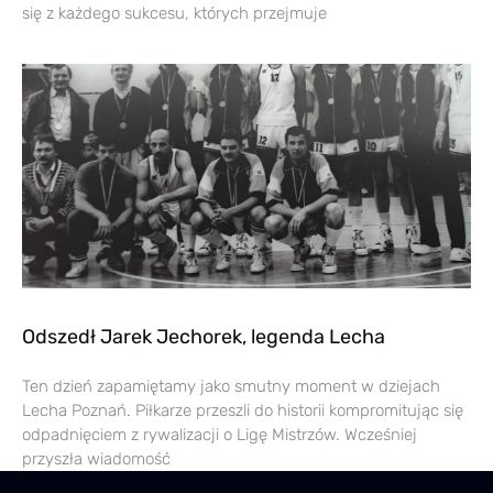
się z każdego sukcesu, których przejmuje
Odszedł Jarek Jechorek, legenda Lecha
Ten dzień zapamiętamy jako smutny moment w dziejach
Lecha Poznań. Piłkarze przeszli do historii kompromitując się
odpadnięciem z rywalizacji o Ligę Mistrzów. Wcześniej
przyszła wiadomość