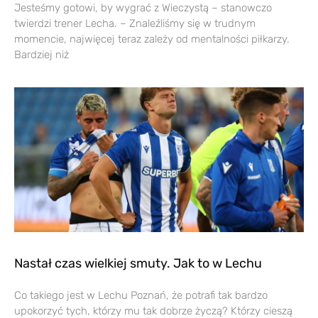
Jesteśmy gotowi, by wygrać z Wieczystą – stanowczo
twierdzi trener Lecha. – Znaleźliśmy się w trudnym
momencie, najwięcej teraz zależy od mentalności piłkarzy.
Bardziej niż
Nastał czas wielkiej smuty. Jak to w Lechu
Co takiego jest w Lechu Poznań, że potrafi tak bardzo
upokorzyć tych, którzy mu tak dobrze życzą? Którzy cieszą