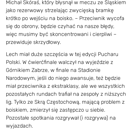
Michał Skóraś, który błysnął w meczu ze Śląskiem
jako rezerwowy strzelając zwycięską bramkę
krótko po wejściu na boisko. – Przeciwnik wycofa
się do obrony, będzie czyhać na nasze błędy,
więc musimy być skoncentrowani i cierpliwi –
przewiduje skrzydłowy.
Lech miał duże szczęścia w tej edycji Pucharu
Polski. W ćwierćfinale walczył na wyjeździe z
Górnikiem Zabrze, w finale na Stadionie
Narodowym, jeśli do niego awansuje, też będzie
miał przeciwnika z ekstraklasy, ale we wszystkich
pozostałych rundach trafiał na zespoły z niższych
lig. Tylko ze Skrą Częstochową, mającą problem z
boiskiem, zmierzył się zastępczo u siebie.
Pozostałe spotkania rozgrywał (i rozgrywa) na
wyjazdach.