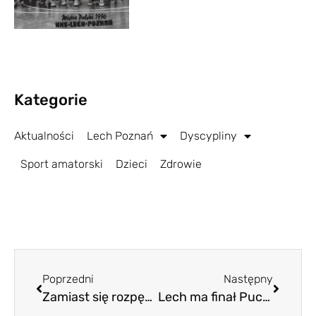
Kategorie
Aktualności
Lech Poznań
Dyscypliny
Sport amatorski
Dzieci
Zdrowie
Poprzedni
Następny
Zamiast się rozpędzić, Lech walczy ze słabościami
Lech ma finał Pucharu Polski. Trzecioligowiec rozstrzelany