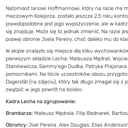
Natomiast Ianowi Hoffmannowi, który na razie ma m
meczowym Kolejorza, zostało jeszcze 2,5 roku kontrak
prawdopodobne jest jego wypożyczenie, ale w kadrz
się znajduje. Może się to jednak zmienić. Na razie 
prawej obronie Joela Pereiry, choć daleko mu do kla
W ekipie znalazło się miejsce dla kilku wychowanków
pierwszym składzie Lecha: Mateusza Mędrali, Wojci
Stankiewicza, Sammy’ego Dudka, Patryka Prajsnara. 
pomocnikami. Na liście uczestników obozu przygotow
Dagerstål (na zdjęciu), który tak długo zmagał się 
zwątpić w jego powrót na boisko.
Kadra Lecha na zgrupowanie:
Bramkarze:
Mateusz Mędrala, Filip Bednarek, Bartos
Obrońcy:
Joel Pereira, Alex Douglas, Elias Andersson