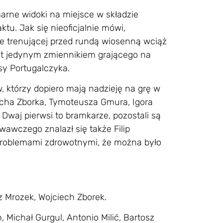
arne widoki na miejsce w składzie
tu. Jak się nieoficjalnie mówi,
e trenującej przed rundą wiosenną wciąż
jest jedynym zmiennikiem grającego na
sy Portugalczyka.
, którzy dopiero mają nadzieję na grę w
echa Zborka, Tymoteusza Gmura, Igora
Dwaj pierwsi to bramkarze, pozostali są
awczego znalazł się także Filip
z problemami zdrowotnymi, że można było
z Mrozek, Wojciech Zborek.
, Michał Gurgul, Antonio Milić, Bartosz