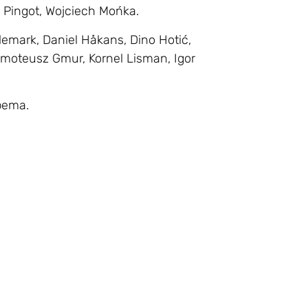
n Pingot, Wojciech Mońka.
lemark, Daniel Håkans, Dino Hotić,
Tymoteusz Gmur, Kornel Lisman, Igor
abema.