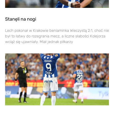
Stanęli na nogi
Lech pokonał w Krakowie beniaminka Wieczystą 2:1, choć nie
był to łatwy do rozegrania mecz, a liczne słabości Kolejorza
wciąż się ujawniały. Miał jednak piłkarzy