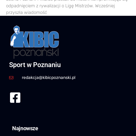
odpadnięciem z rywalizacji o Ligę Mistrzów. Wcześniej
przyszła wiadomość
Sport w Poznaniu
redakcja@kibicpoznanski.pl
Najnowsze