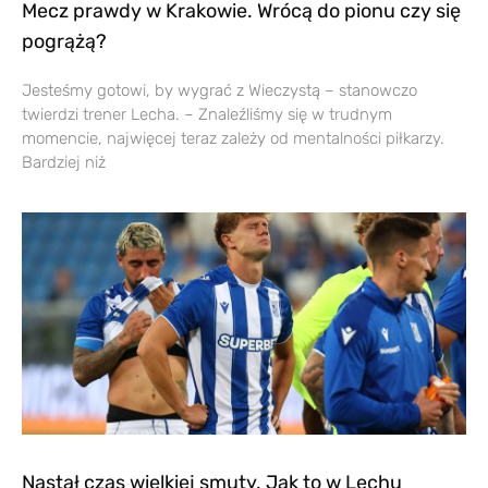
Mecz prawdy w Krakowie. Wrócą do pionu czy się
pogrążą?
Jesteśmy gotowi, by wygrać z Wieczystą – stanowczo
twierdzi trener Lecha. – Znaleźliśmy się w trudnym
momencie, najwięcej teraz zależy od mentalności piłkarzy.
Bardziej niż
Nastał czas wielkiej smuty. Jak to w Lechu