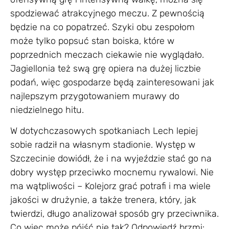
spodziewać atrakcyjnego meczu. Z pewnością
będzie na co popatrzeć. Szyki obu zespołom
może tylko popsuć stan boiska, które w
poprzednich meczach ciekawie nie wyglądało.
Jagiellonia też swą grę opiera na dużej liczbie
podań, więc gospodarze będą zainteresowani jak
najlepszym przygotowaniem murawy do
niedzielnego hitu.
W dotychczasowych spotkaniach Lech lepiej
sobie radził na własnym stadionie. Występ w
Szczecinie dowiódł, że i na wyjeździe stać go na
dobry występ przeciwko mocnemu rywalowi. Nie
ma wątpliwości – Kolejorz grać potrafi i ma wiele
jakości w drużynie, a także trenera, który, jak
twierdzi, długo analizował sposób gry przeciwnika.
Co więc może pójść nie tak? Odpowiedź brzmi: