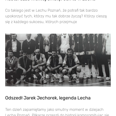
Co takiego jest w Lechu Poznań, że potrafi tak bardzo
upokorzyć tych, którzy mu tak dobrze życzą? Którzy cieszą
się z każdego sukcesu, których przejmuje
Odszedł Jarek Jechorek, legenda Lecha
Ten dzień zapamiętamy jako smutny moment w dziejach
Lecha Poznań. Piłkarze przeszli do historii kompromitując się