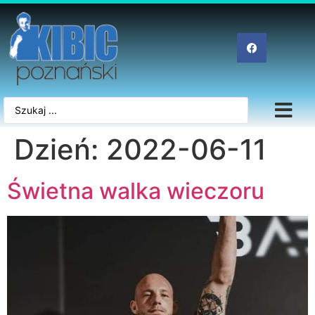
Dzień:
2022-06-11
Świetna walka wieczoru