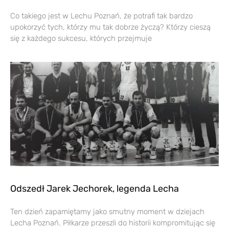
Co takiego jest w Lechu Poznań, że potrafi tak bardzo
upokorzyć tych, którzy mu tak dobrze życzą? Którzy cieszą
się z każdego sukcesu, których przejmuje
Odszedł Jarek Jechorek, legenda Lecha
Ten dzień zapamiętamy jako smutny moment w dziejach
Lecha Poznań. Piłkarze przeszli do historii kompromitując się