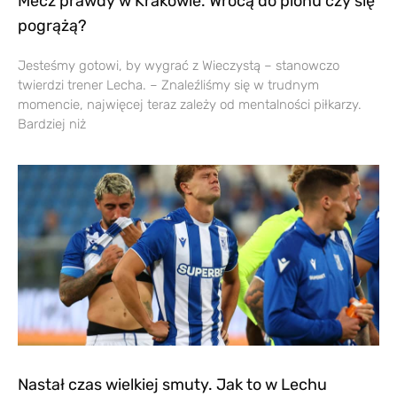
Mecz prawdy w Krakowie. Wrócą do pionu czy się
pogrążą?
Jesteśmy gotowi, by wygrać z Wieczystą – stanowczo
twierdzi trener Lecha. – Znaleźliśmy się w trudnym
momencie, najwięcej teraz zależy od mentalności piłkarzy.
Bardziej niż
Nastał czas wielkiej smuty. Jak to w Lechu