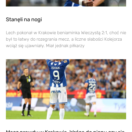
Stanęli na nogi
Lech pokonał w Krakowie beniaminka Wieczystą 2:1, choć nie
był to łatwy do rozegrania mecz, a liczne słabości Kolejorza
wciąż się ujawniały. Miał jednak piłkarzy