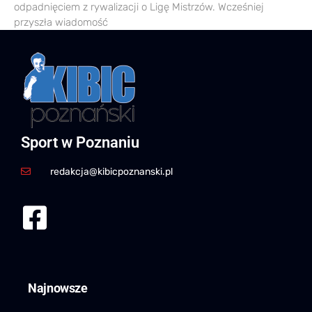
odpadnięciem z rywalizacji o Ligę Mistrzów. Wcześniej
przyszła wiadomość
Sport w Poznaniu
redakcja@kibicpoznanski.pl
Najnowsze