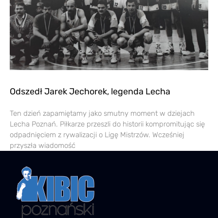
Odszedł Jarek Jechorek, legenda Lecha
Ten dzień zapamiętamy jako smutny moment w dziejach
Lecha Poznań. Piłkarze przeszli do historii kompromitując się
odpadnięciem z rywalizacji o Ligę Mistrzów. Wcześniej
przyszła wiadomość