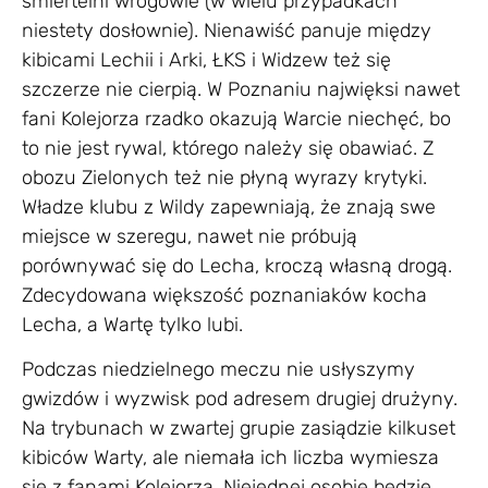
śmiertelni wrogowie (w wielu przypadkach
niestety dosłownie). Nienawiść panuje między
kibicami Lechii i Arki, ŁKS i Widzew też się
szczerze nie cierpią. W Poznaniu najwięksi nawet
fani Kolejorza rzadko okazują Warcie niechęć, bo
to nie jest rywal, którego należy się obawiać. Z
obozu Zielonych też nie płyną wyrazy krytyki.
Władze klubu z Wildy zapewniają, że znają swe
miejsce w szeregu, nawet nie próbują
porównywać się do Lecha, kroczą własną drogą.
Zdecydowana większość poznaniaków kocha
Lecha, a Wartę tylko lubi.
Podczas niedzielnego meczu nie usłyszymy
gwizdów i wyzwisk pod adresem drugiej drużyny.
Na trybunach w zwartej grupie zasiądzie kilkuset
kibiców Warty, ale niemała ich liczba wymiesza
się z fanami Kolejorza. Niejednej osobie będzie