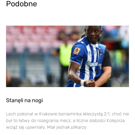
Podobne
Stanęli na nogi
Lech pokonał w Krakowie beniaminka Wieczystą 2:1, choć nie
był to łatwy do rozegrania mecz, a liczne słabości Kolejorza
wciąż się ujawniały. Miał jednak piłkarzy