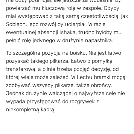
ma duży potencjał, ale jeszcze za wcześnie, by
powierzać mu kluczową rolę w zespole. Gdyby
miał występować z taką samą częstotliwością, jak
Sobiech, jego rozwój by ucierpiał. W razie
ewentualnej absencji Ishaka, trudno byłoby mu
pełnić rolę jedynego w drużynie napastnika.
To szczególna pozycja na boisku. Nie jest łatwo
pozyskać takiego piłkarza. Łatwo o pomyłkę
transferową, a pilnie trzeba podjąć decyzję, od
której wiele może zależeć. W Lechu bramki mogą
zdobywać wszyscy piłkarze, także obrońcy.
Jednak drużynie walczącej o najwyższe cele nie
wypada przystępować do rozgrywek z
niekompletną kadrą.