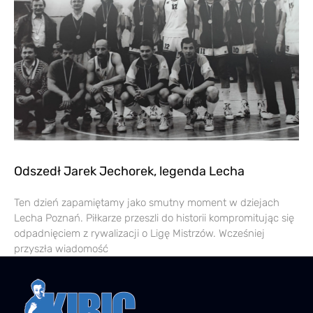
Odszedł Jarek Jechorek, legenda Lecha
Ten dzień zapamiętamy jako smutny moment w dziejach
Lecha Poznań. Piłkarze przeszli do historii kompromitując się
odpadnięciem z rywalizacji o Ligę Mistrzów. Wcześniej
przyszła wiadomość