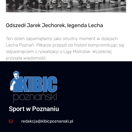
Odszedł Jarek Jechorek, legenda Lecha
Ten dzień zapamiętamy jako smutny moment w dziejach
Lecha Poznań. Piłkarze przeszli do historii kompromitując się
odpadnięciem z rywalizacji o Ligę Mistrzów. Wcześniej
przyszła wiadomość
Sport w Poznaniu
redakcja@kibicpoznanski.pl