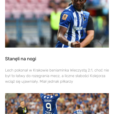
Stanęli na nogi
Lech pokonał w Krakowie beniaminka Wieczystą 2:1, choć nie
był to łatwy do rozegrania mecz, a liczne słabości Kolejorza
wciąż się ujawniały. Miał jednak piłkarzy