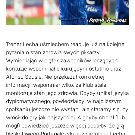
Trener Lecha uśmiechem reaguje już na kolejne
pytania o stan zdrowia swych piłkarzy.
Wymieniając w piątek zawodników leczących
kontuzje wspomniał o kurującym ostatnio uraz
Afonso Sousie. Nie przekazał konkretnej
informacji, wspomniał tylko, że klub stale
monitoruje stan jego zdrowia. Gdyby unikał języka
dyplomatycznego, powiedziałby: w najbliższym
spotkaniu jeszcze nie wystąpi, ale staramy się, by
wrócił do gry jak najszybciej. A gdyby chciał (lub
mógł) powiedzieć jeszcze więcej dodałby, że grą
błyskotliwego Portugalczyka już się kibice Lecha