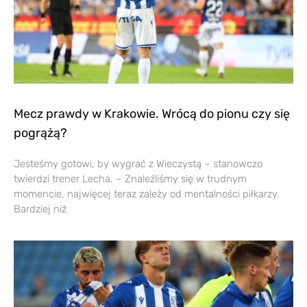
Mecz prawdy w Krakowie. Wrócą do pionu czy się
pogrążą?
Jesteśmy gotowi, by wygrać z Wieczystą – stanowczo
twierdzi trener Lecha. – Znaleźliśmy się w trudnym
momencie, najwięcej teraz zależy od mentalności piłkarzy.
Bardziej niż