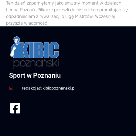
Ten dzień zapamiętamy jako smutny moment w dziejach
Lecha Poznań. Piłkarze przeszli do historii kompromitując się
odpadnięciem z rywalizacji o Ligę Mistrzów. Wcześniej
przyszła wiadomość
Sport w Poznaniu
redakcja@kibicpoznanski.pl