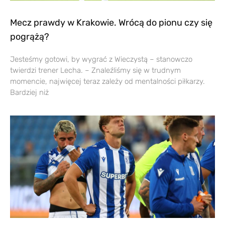
Mecz prawdy w Krakowie. Wrócą do pionu czy się
pogrążą?
Jesteśmy gotowi, by wygrać z Wieczystą – stanowczo
twierdzi trener Lecha. – Znaleźliśmy się w trudnym
momencie, najwięcej teraz zależy od mentalności piłkarzy.
Bardziej niż