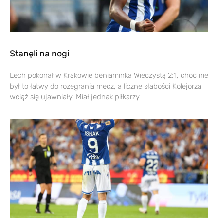
Stanęli na nogi
Lech pokonał w Krakowie beniaminka Wieczystą 2:1, choć nie
był to łatwy do rozegrania mecz, a liczne słabości Kolejorza
wciąż się ujawniały. Miał jednak piłkarzy