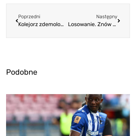
Poprzedni
Następny
Kolejorz zdemolował Szwedów w Sztokholmie i jest ćwierćfinale!
Losowanie. Znów zagramy z Fiorentiną
Podobne