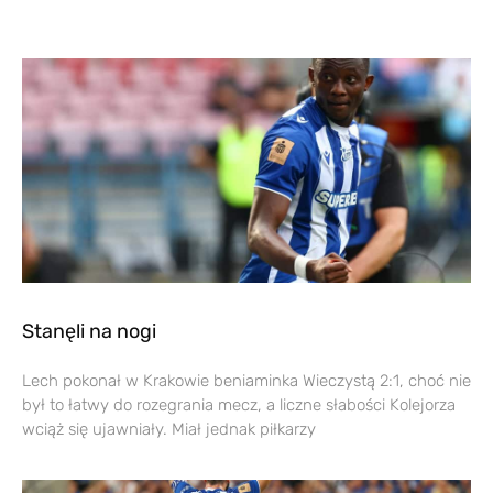
Stanęli na nogi
Lech pokonał w Krakowie beniaminka Wieczystą 2:1, choć nie
był to łatwy do rozegrania mecz, a liczne słabości Kolejorza
wciąż się ujawniały. Miał jednak piłkarzy