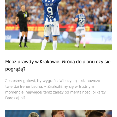
Mecz prawdy w Krakowie. Wrócą do pionu czy się
pogrążą?
Jesteśmy gotowi, by wygrać z Wieczystą – stanowczo
twierdzi trener Lecha. – Znaleźliśmy się w trudnym
momencie, najwięcej teraz zależy od mentalności piłkarzy.
Bardziej niż