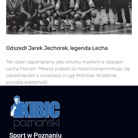
Odszedł Jarek Jechorek, legenda Lecha
Ten dzień zapamiętamy jako smutny moment w dziejach
Lecha Poznań. Piłkarze przeszli do historii kompromitując się
odpadnięciem z rywalizacji o Ligę Mistrzów. Wcześniej
przyszła wiadomość
Sport w Poznaniu