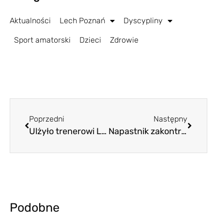
Aktualności
Lech Poznań
Dyscypliny
Sport amatorski
Dzieci
Zdrowie
Poprzedni
Następny
Ulżyło trenerowi Lecha, ulżyło kibicom. Dwa dobre transfery last minute
Napastnik zakontraktowany
Podobne