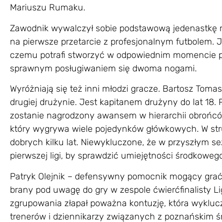
Mariuszu Rumaku.
Zawodnik wywalczył sobie podstawową jedenastkę re
na pierwsze przetarcie z profesjonalnym futbolem. Je
czemu potrafi stworzyć w odpowiednim momencie p
sprawnym posługiwaniem się dwoma nogami.
Wyróżniają się też inni młodzi gracze. Bartosz Toma
drugiej drużynie. Jest kapitanem drużyny do lat 18.
zostanie nagrodzony awansem w hierarchii obrońc
który wygrywa wiele pojedynków główkowych. W stru
dobrych kilku lat. Niewykluczone, że w przyszłym s
pierwszej ligi, by sprawdzić umiejętności środkow
Patryk Olejnik – defensywny pomocnik mogący grać
brany pod uwagę do gry w zespole ćwierćfinalisty Lig
zgrupowania złapał poważna kontuzję, która wyklucz
trenerów i dziennikarzy związanych z poznańskim śr