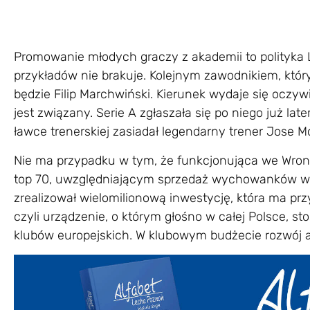
Promowanie młodych graczy z akademii to polityka L
przykładów nie brakuje. Kolejnym zawodnikiem, któ
będzie Filip Marchwiński. Kierunek wydaje się oczyw
jest związany. Serie A zgłaszała się po niego już l
ławce trenerskiej zasiadał legendarny trener Jose M
Nie ma przypadku w tym, że funkcjonująca we Wron
top 70, uwzględniającym sprzedaż wychowanków w ci
zrealizował wielomilionową inwestycję, która ma przyn
czyli urządzenie, o którym głośno w całej Polsce, 
klubów europejskich. W klubowym budżecie rozwój a