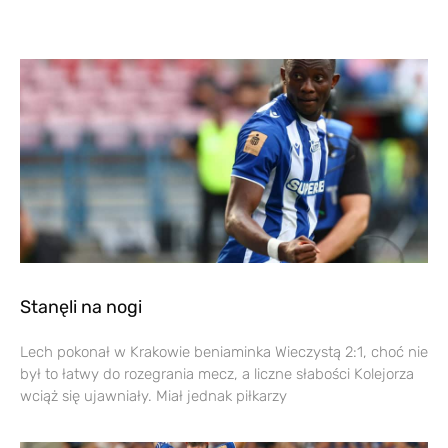
Stanęli na nogi
Lech pokonał w Krakowie beniaminka Wieczystą 2:1, choć nie
był to łatwy do rozegrania mecz, a liczne słabości Kolejorza
wciąż się ujawniały. Miał jednak piłkarzy