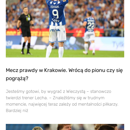
Mecz prawdy w Krakowie. Wrócą do pionu czy się
pogrążą?
Jesteśmy gotowi, by wygrać z Wieczystą – stanowczo
twierdzi trener Lecha. – Znaleźliśmy się w trudnym
momencie, najwięcej teraz zależy od mentalności piłkarzy.
Bardziej niż