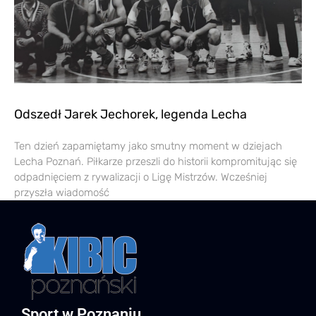
Odszedł Jarek Jechorek, legenda Lecha
Ten dzień zapamiętamy jako smutny moment w dziejach
Lecha Poznań. Piłkarze przeszli do historii kompromitując się
odpadnięciem z rywalizacji o Ligę Mistrzów. Wcześniej
przyszła wiadomość
Sport w Poznaniu