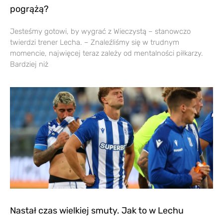
pogrążą?
Jesteśmy gotowi, by wygrać z Wieczystą – stanowczo
twierdzi trener Lecha. – Znaleźliśmy się w trudnym
momencie, najwięcej teraz zależy od mentalności piłkarzy.
Bardziej niż
Nastał czas wielkiej smuty. Jak to w Lechu