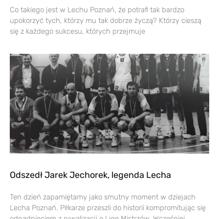
Co takiego jest w Lechu Poznań, że potrafi tak bardzo
upokorzyć tych, którzy mu tak dobrze życzą? Którzy cieszą
się z każdego sukcesu, których przejmuje
Odszedł Jarek Jechorek, legenda Lecha
Ten dzień zapamiętamy jako smutny moment w dziejach
Lecha Poznań. Piłkarze przeszli do historii kompromitując się
odpadnięciem z rywalizacji o Ligę Mistrzów. Wcześniej