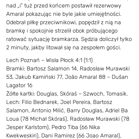
nad „i” tuż przed końcem postawił rezerwowy
Amaral pokazując nie byle jakie umiejętności.
Odebrał piłkę przeciwnikowi, popędził z nią na
bramkę i spokojnie strzelił obok próbującego
ratować sytuację bramkarza. Sędzia doliczył tylko
2 minuty, jakby litował się na zespołem gości.
Lech Poznań – Wisła Płock 4:1 (1:1)
Bramki: Bartosz Salamon 14, Radosław Murawski
53, Jakub Kamiński 77, João Amaral 88 – Dušan
Lagator 16
Żółte kartki: Douglas, Skóraś – Szwoch, Tomasik.
Lech: Filio Bednarek, Joel Pereira, Bartosz
Salamon, Antonio Milić, Barry Douglas, Adriel Ba
Loua (78 Michał Skóraś), Radosław Murawski (78
Jesper Karlstom), Pedro Tiba (66 Nika
Kwekweskiri), Dani Ramirez (66 Joao Amaral),