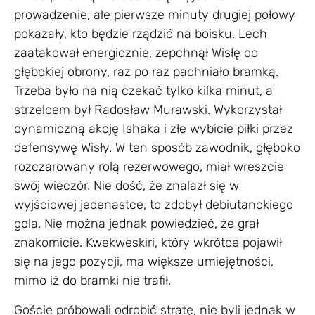
prowadzenie, ale pierwsze minuty drugiej połowy
pokazały, kto będzie rządzić na boisku. Lech
zaatakował energicznie, zepchnął Wisłę do
głębokiej obrony, raz po raz pachniało bramką.
Trzeba było na nią czekać tylko kilka minut, a
strzelcem był Radosław Murawski. Wykorzystał
dynamiczną akcję Ishaka i złe wybicie piłki przez
defensywę Wisły. W ten sposób zawodnik, głęboko
rozczarowany rolą rezerwowego, miał wreszcie
swój wieczór. Nie dość, że znalazł się w
wyjściowej jedenastce, to zdobył debiutanckiego
gola. Nie można jednak powiedzieć, że grał
znakomicie. Kwekweskiri, który wkrótce pojawił
się na jego pozycji, ma większe umiejętności,
mimo iż do bramki nie trafił.
Goście próbowali odrobić stratę, nie byli jednak w