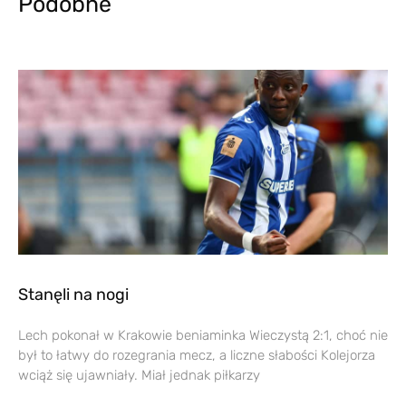
Podobne
Stanęli na nogi
Lech pokonał w Krakowie beniaminka Wieczystą 2:1, choć nie
był to łatwy do rozegrania mecz, a liczne słabości Kolejorza
wciąż się ujawniały. Miał jednak piłkarzy