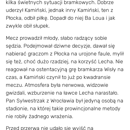
kilka świetnych sytuacji bramkowych. Dobrze
uderzył Kamiński, jednak inny Kamiński, ten z
Płocka, odbił piłkę. Dopadł do niej Ba Loua i jak
zwykle obił słupek.
Mecz prowadził młody, słabo radzący sobie
sędzia. Podejmował dziwne decyzje, dawał się
nabierać graczom z Płocka na urojone faule, mylił
się też, choć dużo rzadziej, na korzyść Lecha. Nie
reagował na ostentacyjną grę bramkarza Wisły na
czas, a Kamiński czynił to już po kwadransie
meczu. Atmosfera była nerwowa, widzowie
gwizdali, wzburzenie na ławce Lecha narastało.
Pan Sylwestrzak z Wrocławia był jedyną osobą na
stadionie, na której takie prowincjonalne metody
nie robiły żadnego wrażenia.
Przed przerwą nie udało się wyjść na