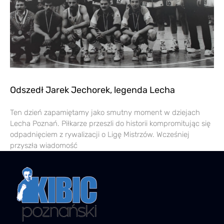
Odszedł Jarek Jechorek, legenda Lecha
Ten dzień zapamiętamy jako smutny moment w dziejach
Lecha Poznań. Piłkarze przeszli do historii kompromitując się
odpadnięciem z rywalizacji o Ligę Mistrzów. Wcześniej
przyszła wiadomość