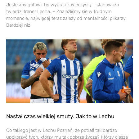
Jesteśmy gotowi, by wygrać z Wieczystą – stanowczo
twierdzi trener Lecha. – Znaleźliśmy się w trudnym
momencie, najwięcej teraz zależy od mentalności piłkarzy.
Bardziej niż
Nastał czas wielkiej smuty. Jak to w Lechu
Co takiego jest w Lechu Poznań, że potrafi tak bardzo
upokorzyć tych, którzy mu tak dobrze życzą? Którzy cieszą