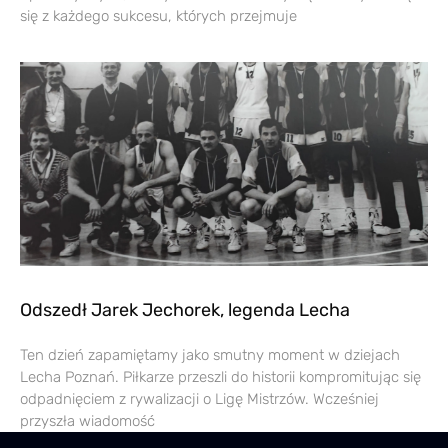
się z każdego sukcesu, których przejmuje
Odszedł Jarek Jechorek, legenda Lecha
Ten dzień zapamiętamy jako smutny moment w dziejach
Lecha Poznań. Piłkarze przeszli do historii kompromitując się
odpadnięciem z rywalizacji o Ligę Mistrzów. Wcześniej
przyszła wiadomość