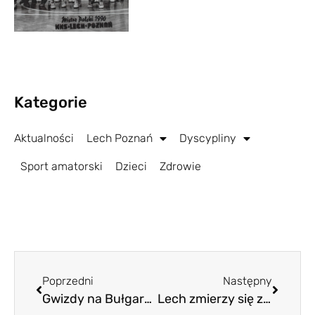
Kategorie
Aktualności
Lech Poznań
Dyscypliny
Sport amatorski
Dzieci
Zdrowie
Poprzedni
Następny
Gwizdy na Bułgarskiej. 40 tysięcy zawiedzionych
Lech zmierzy się z Ruchem, ale najbardziej boi się samego siebie