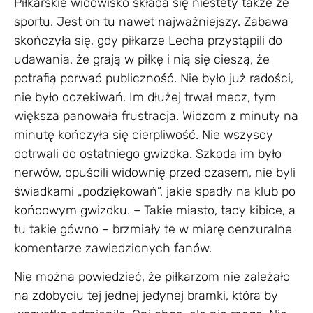
Piłkarskie widowisko składa się niestety także ze
sportu. Jest on tu nawet najważniejszy. Zabawa
skończyła się, gdy piłkarze Lecha przystąpili do
udawania, że grają w piłkę i nią się cieszą, że
potrafią porwać publiczność. Nie było już radości,
nie było oczekiwań. Im dłużej trwał mecz, tym
większa panowała frustracja. Widzom z minuty na
minutę kończyła się cierpliwość. Nie wszyscy
dotrwali do ostatniego gwizdka. Szkoda im było
nerwów, opuścili widownię przed czasem, nie byli
świadkami „podziękowań”, jakie spadły na klub po
końcowym gwizdku. – Takie miasto, tacy kibice, a
tu takie gówno – brzmiały te w miarę cenzuralne
komentarze zawiedzionych fanów.
Nie można powiedzieć, że piłkarzom nie zależało
na zdobyciu tej jednej jedynej bramki, która by