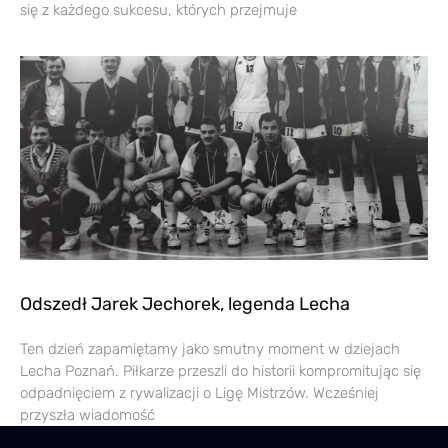
się z każdego sukcesu, których przejmuje
Odszedł Jarek Jechorek, legenda Lecha
Ten dzień zapamiętamy jako smutny moment w dziejach
Lecha Poznań. Piłkarze przeszli do historii kompromitując się
odpadnięciem z rywalizacji o Ligę Mistrzów. Wcześniej
przyszła wiadomość