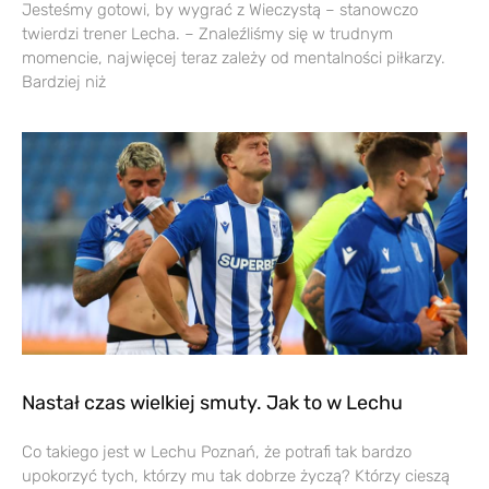
Jesteśmy gotowi, by wygrać z Wieczystą – stanowczo
twierdzi trener Lecha. – Znaleźliśmy się w trudnym
momencie, najwięcej teraz zależy od mentalności piłkarzy.
Bardziej niż
Nastał czas wielkiej smuty. Jak to w Lechu
Co takiego jest w Lechu Poznań, że potrafi tak bardzo
upokorzyć tych, którzy mu tak dobrze życzą? Którzy cieszą