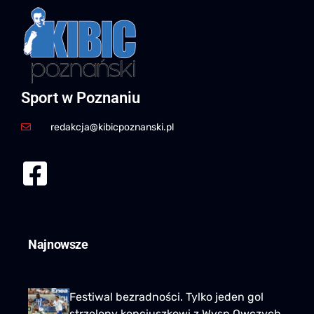
Sport w Poznaniu
redakcja@kibicpoznanski.pl
Najnowsze
Festiwal bezradności. Tylko jeden gol
strzelony kopciuszkowi z Wysp Owczych