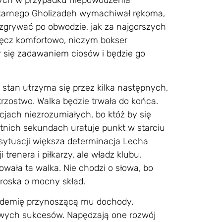
cych w przypadku niepowodzenia
a karnego Gholizadeh wymachiwał rękoma,
ozgrywać po obwodzie, jak za najgorszych
ręcz komfortowo, niczym bokser
 się zadawaniem ciosów i będzie go
 stan utrzyma się przez kilka następnych,
rzostwo. Walka będzie trwała do końca.
cjach niezrozumiałych, bo któż by się
atnich sekundach uratuje punkt w starciu
ytuacji większa determinacja Lecha
renera i piłkarzy, ale władz klubu,
owała ta walka. Nie chodzi o słowa, bo
troska o mocny skład.
ademię przynoszącą mu dochody.
rtowych sukcesów. Napędzają one rozwój