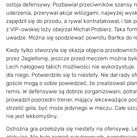
ostoja defensywy. Pozbawiał przeciwników szansy 
uderzenia, przerywał akcje wślizgami, najwyżej wysk
zapędził się do przodu, a rywal kontratakował, i tak p
z VIP-owskiej loży obejrzał Michał Probierz. Taka for
uwadze. Można się spodziewać powrotu Bartka do re
Kiedy tylko stworzyła się okazja objęcia przodownic
przez Jagiellonię, jeszcze przed meczem można by
Lech nałogowo takich możliwości nie wykorzystuje. Na
dla niego. Potwierdziło się to niestety. Nie dał rady
goście mogą o sobie powiedzieć, że zrealizowali plan
remis. W defensywie są dobrze zorganizowani, potra
prowadził poprzedni trener, mający lekceważące pode
strzelić gola, być może jedynego w meczu. Całe szczęś
nie jest lekkomyślny.
Ostrożna gra przełożyła się niestety na ofensywę. 