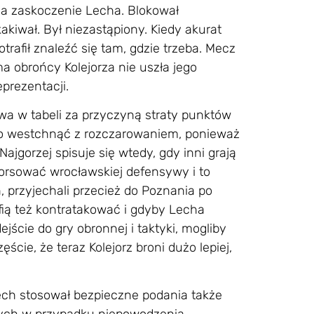
na zaskoczenie Lecha. Blokował
akiwał. Był niezastąpiony. Kiedy akurat
otrafił znaleźć się tam, gdzie trzeba. Mecz
ma obrońcy Kolejorza nie uszła jego
prezentacji.
twa w tabeli za przyczyną straty punktów
ło westchnąć z rozczarowaniem, ponieważ
jgorzej spisuje się wtedy, gdy inni grają
 sforsować wrocławskiej defensywy i to
, przyjechali przecież do Poznania po
fią też kontratakować i gdyby Lecha
jście do gry obronnej i taktyki, mogliby
cie, że teraz Kolejorz broni dużo lepiej,
Lech stosował bezpieczne podania także