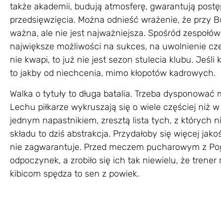
także akademii, budują atmosferę, gwarantują post
przedsięwzięcia. Można odnieść wrażenie, że przy B
ważna, ale nie jest najważniejsza. Spośród zespoł
największe możliwości na sukces, na uwolnienie czek
nie kwapi, to już nie jest sezon stulecia klubu. Jeśl
to jakby od niechcenia, mimo kłopotów kadrowych.
Walka o tytuły to długa batalia. Trzeba dysponować 
Lechu piłkarze wykruszają się o wiele częściej niż w
jednym napastnikiem, zresztą lista tych, z których n
składu to dziś abstrakcja. Przydałoby się więcej jak
nie zagwarantuje. Przed meczem pucharowym z Pogo
odpoczynek, a zrobiło się ich tak niewielu, że trene
kibicom spędza to sen z powiek.