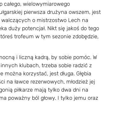
ęp całego, wielowymiarowego
ułgarskiej pierwsza drużyna owszem, jest
ów walczących o mistrzostwo Lech na
a duży potencjał. Nikt się jakoś do tego
i któreś trofeum w tym sezonie zdobędzie,
mocną i liczną kadrą, by sobie pomóc. W
 innych klubach, trzeba sobie radzić z
ie można korzystać, jest długa. Głębia
ości na ławce rezerwowych, młodzież jej
nią piłkarze mają tylko dwa dni na
r ma poważny ból głowy. I tylko jemu oraz