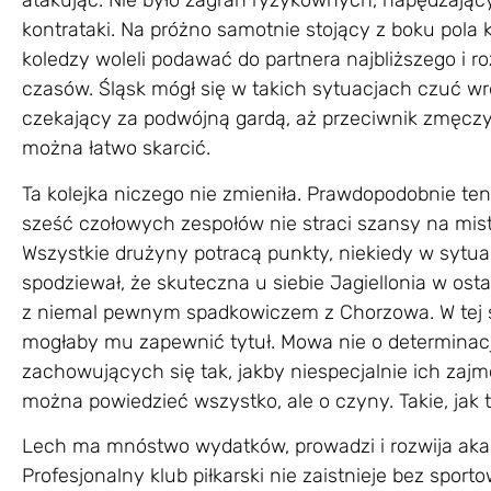
atakując. Nie było zagrań ryzykownych, napędzają
kontrataki. Na próżno samotnie stojący z boku pol
koledzy woleli podawać do partnera najbliższego i r
czasów. Śląsk mógł się w takich sytuacjach czuć w
czekający za podwójną gardą, aż przeciwnik zmęczy
można łatwo skarcić.
Ta kolejka niczego nie zmieniła. Prawdopodobnie ten
sześć czołowych zespołów nie straci szansy na mist
Wszystkie drużyny potracą punkty, niekiedy w sytua
spodziewał, że skuteczna u siebie Jagiellonia w ost
z niemal pewnym spadkowiczem z Chorzowa. W tej s
mogłaby mu zapewnić tytuł. Mowa nie o determinacji t
zachowujących się tak, jakby niespecjalnie ich zajm
można powiedzieć wszystko, ale o czyny. Takie, jak 
Lech ma mnóstwo wydatków, prowadzi i rozwija ak
Profesjonalny klub piłkarski nie zaistnieje bez spo