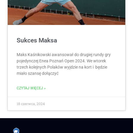
Sukces Maksa
Maks Kaśnikowski awansował do drugiej rundy gry
pojedynczej Enea Poznań Open 2024. We wtorek
trzech kolejnych Polaków wyjdzie na kort i będzie
miało szansę dołączyć
CZYTAJ WIĘCEJ »
18 czerwca, 2024