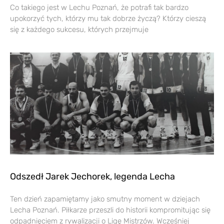
Co takiego jest w Lechu Poznań, że potrafi tak bardzo
upokorzyć tych, którzy mu tak dobrze życzą? Którzy cieszą
się z każdego sukcesu, których przejmuje
Odszedł Jarek Jechorek, legenda Lecha
Ten dzień zapamiętamy jako smutny moment w dziejach
Lecha Poznań. Piłkarze przeszli do historii kompromitując się
odpadnięciem z rywalizacji o Ligę Mistrzów. Wcześniej