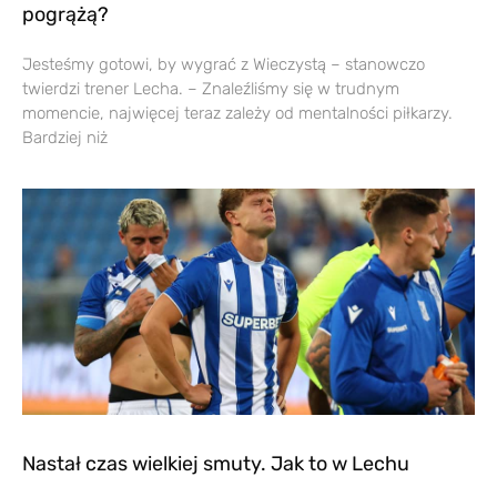
pogrążą?
Jesteśmy gotowi, by wygrać z Wieczystą – stanowczo
twierdzi trener Lecha. – Znaleźliśmy się w trudnym
momencie, najwięcej teraz zależy od mentalności piłkarzy.
Bardziej niż
Nastał czas wielkiej smuty. Jak to w Lechu