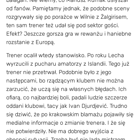
bałagan. Nie wiemy, co Mariusz Rumak usłyszał
od fanów. Pamiętamy jednak, że podobne sceny
rozgrywały się po porażce w Wilnie z Żalgirisem,
ten sam trener też udał się pod sektor gości.
Efekt? Jeszcze gorsza gra w rewanżu i haniebne
rozstanie z Europą.
Trener ocalił wtedy stanowisko. Po roku Lecha
wyrzucili z pucharu amatorzy z Islandii. Tego już
trener nie przetrwał. Podobnie było z jego
następcami, bo rządzącym klubem nie można
zarzucić, że uczą się na własnych błędach. Ich
ofiarą, co najbardziej boli, padali ludzie szczerze
oddani klubowi, tacy jak Ivan Djurdjević. Trudno
się dziwić, że po krakowskim blamażu pojawiły się
medialne informacje o zmianie trenera. I że się
nie potwierdziły. Nie ma dobrego wyjścia z
obecnej sytuacji. Trzeba być nie lada mistrzem,