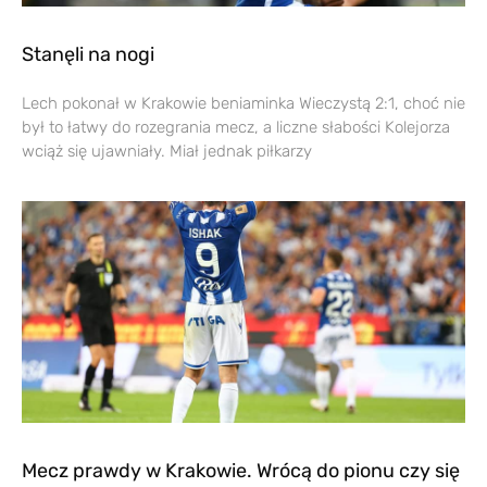
Stanęli na nogi
Lech pokonał w Krakowie beniaminka Wieczystą 2:1, choć nie
był to łatwy do rozegrania mecz, a liczne słabości Kolejorza
wciąż się ujawniały. Miał jednak piłkarzy
Mecz prawdy w Krakowie. Wrócą do pionu czy się