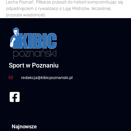
Lecha Poznań. Piłkarze przeszli do historii kompromitując się
odpadnięciem z rywalizacji o Ligę Mistrzów. Wcześniej
przyszła wiadomość
Sport w Poznaniu
redakcja@kibicpoznanski.pl
Najnowsze