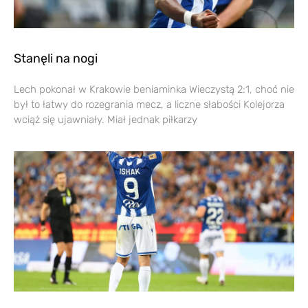
Stanęli na nogi
Lech pokonał w Krakowie beniaminka Wieczystą 2:1, choć nie
był to łatwy do rozegrania mecz, a liczne słabości Kolejorza
wciąż się ujawniały. Miał jednak piłkarzy