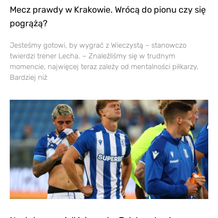
Mecz prawdy w Krakowie. Wrócą do pionu czy się
pogrążą?
Jesteśmy gotowi, by wygrać z Wieczystą – stanowczo
twierdzi trener Lecha. – Znaleźliśmy się w trudnym
momencie, najwięcej teraz zależy od mentalności piłkarzy.
Bardziej niż