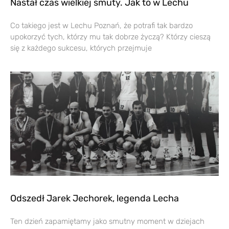
Nastał czas wielkiej smuty. Jak to w Lechu
Co takiego jest w Lechu Poznań, że potrafi tak bardzo
upokorzyć tych, którzy mu tak dobrze życzą? Którzy cieszą
się z każdego sukcesu, których przejmuje
Odszedł Jarek Jechorek, legenda Lecha
Ten dzień zapamiętamy jako smutny moment w dziejach